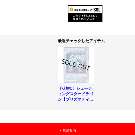
最近チェックしたアイテム
〔状態C〕シューテ
ィングスタードラゴ
ン【プリズマティッ
クシークレット】{D
AMA-JPS01}《シン
クロ》
店舗案内