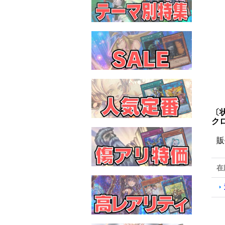
〔
ク
販
在