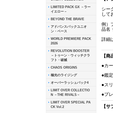
LIMITED PACK GX －ラー
シー
イエロー－
して
BEYOND THE BRAVE
例）
アドバンスパックユニオ
品名
ン・ベース
WORLD PREMIERE PACK
詳細
2026
REVOLUTION BOOSTER
－トゥーン・ウィッチクラ
【商
フト・破械
●カ
CHAOS ORIGINS
●鑑
極光のライジング
オーバーラッシュパック4
●ス
LIMIT OVER COLLECTIO
●プ
N －THE RIVALS－
LIMIT OVER SPECIAL PA
【サ
CK Vol.2