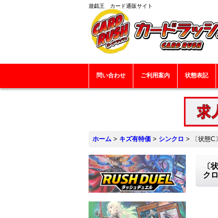
遊戯王 カード通販サイト
問い合わせ
ご利用案内
状態表記
ホーム
>
キズ有特価
>
シンクロ
>
〔状態C
〔状
ク