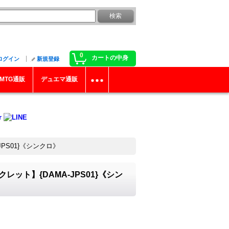
0
カートの中身
ログイン
新規登録
MTG通販
デュエマ通販
S01}《シンクロ》
ト】{DAMA-JPS01}《シン