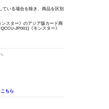
している場合を除き、商品を区別
}《モンスター》のアジア版カード商
CU-JP001}《モンスター》
い。
は
こちら