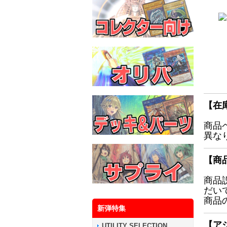
【在
商品
異な
【商
商品
だい
商品
新弾特集
【ア
UTILITY SELECTION