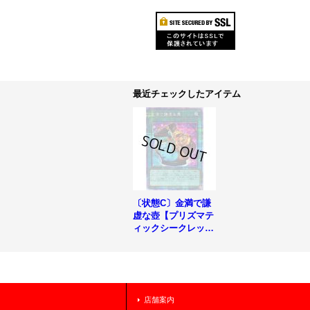
最近チェックしたアイテム
〔状態C〕金満で謙
虚な壺【プリズマテ
ィックシークレッ
ト】{BLVO-JP065}
《魔法》
店舗案内