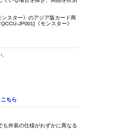
している場合を除き、商品を区別
}《モンスター》のアジア版カード商
CU-JP001}《モンスター》
い。
は
こちら
でも外装の仕様がわずかに異なる