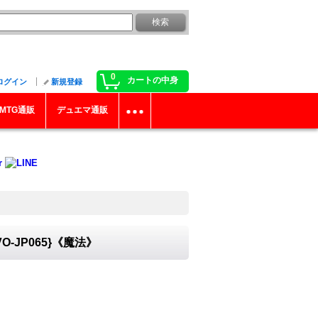
0
カートの中身
ログイン
新規登録
MTG通販
デュエマ通販
JP065}《魔法》