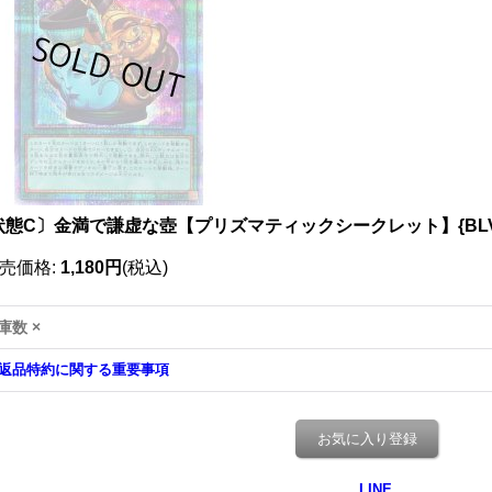
状態C〕金満で謙虚な壺【プリズマティックシークレット】{BLVO
売価格
:
1,180円
(税込)
庫数 ×
返品特約に関する重要事項
お気に入り登録