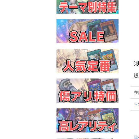
〔
販
在