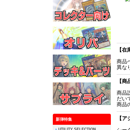
【在
商品
異な
【商
商品
だい
商品
【ア
新弾特集
UTILITY SELECTION