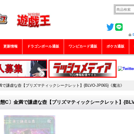
更新情報
ドラゴンボール通販
ワンピカード通販
ポケカ通販
で謙虚な壺【プリズマティックシークレット】{BLVO-JP065}《魔法》
態C〕金満で謙虚な壺【プリズマティックシークレット】{BLVO-