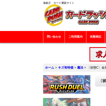
遊戯王 カード通販サイト
問い合わせ
ご利用案内
状態表記
ホーム
>
キズ有特価
>
魔法
>
〔状態C〕金満
〔状