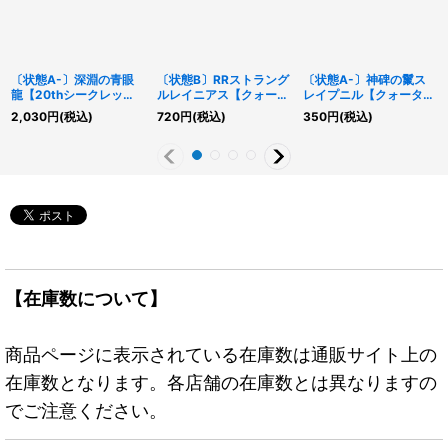
〔状態A-〕深淵の青眼
〔状態B〕RRストラング
〔状態A-〕神碑の鬣ス
龍【20thシークレッ
ルレイニアス【クォータ
レイプニル【クォーター
ト】{LGB1-JP005}《モ
ーセンチュリーシークレ
センチュリーシークレッ
2,030
円
(税込)
720
円
(税込)
350
円
(税込)
ンスター》
ット】{QCCU-JP156}
ト】{DUNE-JP035}
《モンスター》
《融合》
【在庫数について】
商品ページに表示されている在庫数は通販サイト上の
在庫数となります。各店舗の在庫数とは異なりますの
でご注意ください。