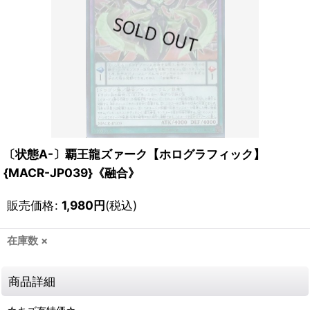
〔状態A-〕覇王龍ズァーク【ホログラフィック】
{MACR-JP039}《融合》
販売価格
:
1,980
円
(税込)
在庫数 ×
商品詳細