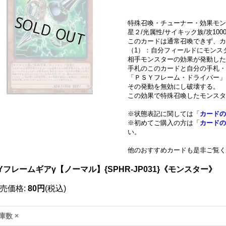
特殊召喚・チューナー・効果モン
星２/光属性/サイキック族/攻1000/
このカードは通常召喚できず、カ
（1）：自分フィールドにモンス
相手モンスターの効果が発動した
手札のこのカードと自分の手札
「ＰＳＹフレーム・ドライバー」
その発動を無効にし破壊する。
この効果で特殊召喚したモンスタ
※状態表記に関しては「
カードの
※初めてご購入の方は「
カードの
い。
他のおすすめカードも是非ご覧く
Yフレームギアγ【ノーマル】{SPHR-JP031}《モンスター》
売価格
:
80円
(税込)
庫数 ×