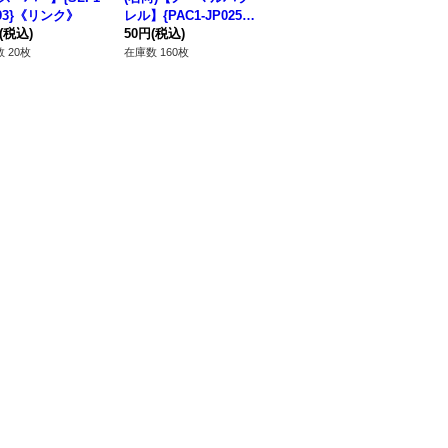
093}《リンク》
レル】{PAC1-JP025}
ト】{QCTB-JP044}
《
(税込)
《モンスター》
50円
(税込)
《エクシーズ》
180円
(税込)
12
 20枚
在庫数 160枚
在庫数 3枚
在庫