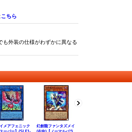
は
こちら
でも外装の仕様がわずかに異なる
イメアフェニック
幻創龍ファンタズメイ
宵星の機神ディンギル
ク
スーパー】{SLF1-
(右向)【ノーマルパラ
ス(ロゴ)【シークレッ
ー】