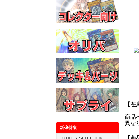
【在
商品
異な
新弾特集
【商
UTILITY SELECTION