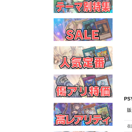
PS
販
在