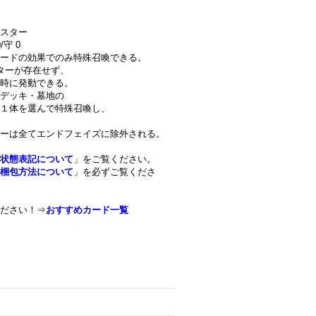
スター
守 0
ードの効果でのみ特殊召喚できる。
ターが存在せず、
時に発動できる。
・デッキ・墓地の
１体を選んで特殊召喚し、
ーは全てエンドフェイズに除外される。
状態表記について
」をご覧ください。
梱包方法について
」を必ずご覧くださ
ださい！⇒
おすすめカード一覧