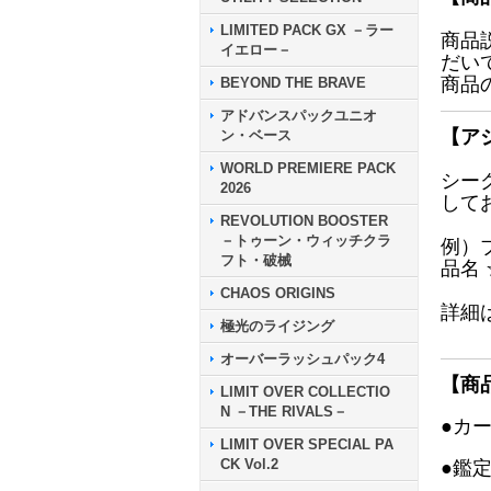
LIMITED PACK GX －ラー
商品
イエロー－
だい
商品
BEYOND THE BRAVE
アドバンスパックユニオ
【ア
ン・ベース
WORLD PREMIERE PACK
シー
2026
して
REVOLUTION BOOSTER
－トゥーン・ウィッチクラ
例）
フト・破械
品名
CHAOS ORIGINS
詳細
極光のライジング
オーバーラッシュパック4
【商
LIMIT OVER COLLECTIO
N －THE RIVALS－
●カ
LIMIT OVER SPECIAL PA
CK Vol.2
●鑑