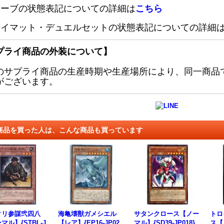
リーブの状態表記についての詳細は
こちら
レイマット・デュエルセットの状態表記についての詳細
プライ商品の外装について】
のサプライ商品の生産時期や生産場所により、同一商品
がございます。
商品を買った人は、こんな商品も買っています
クリ参謀弐四八
海亀壊獣ガメシエル
サタンクロース【ノー
トロ
マル】{STBL-J
【レア】{EP16-JP02
マル】{SD39-JP018}
ス【