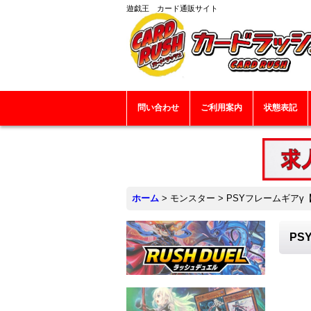
遊戯王 カード通販サイト
問い合わせ
ご利用案内
状態表記
ホーム
>
モンスター
>
PSYフレームギアγ【
PS