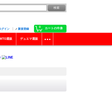
0
カートの中身
ログイン
新規登録
MTG通販
デュエマ通販