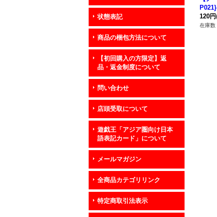
P02
120円
状態表記
在庫数 
商品の梱包方法について
【初回購入の方限定】返
品・返金制度について
問い合わせ
店頭受取について
遊戯王「アジア圏向け日本
語表記カード」について
メールマガジン
全商品カテゴリリンク
特定商取引法表示