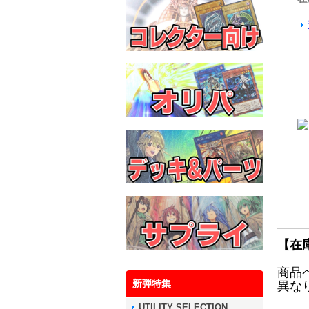
【在
商品
新弾特集
異な
UTILITY SELECTION