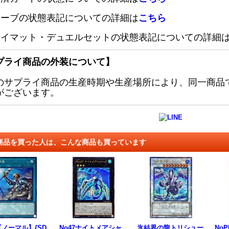
リーブの状態表記についての詳細は
こちら
レイマット・デュエルセットの状態表記についての詳細
プライ商品の外装について】
のサプライ商品の生産時期や生産場所により、同一商品
がございます。
商品を買った人は、こんな商品も買っています
ノーマル】{SD
No47ナイトメアシャ
氷結界の龍トリシュー
No