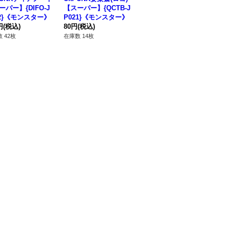
ーパー】{DIFO-J
【スーパー】{QCTB-J
ャー【プリズマティッ
ガ
22}《モンスター》
P021}《モンスター》
クシークレット】{DIF
ー】
円
(税込)
80円
(税込)
O-JP043}《シンク
4,480円
(税込)
《
80
ロ》
 42枚
在庫数 14枚
在庫数 2枚
在庫