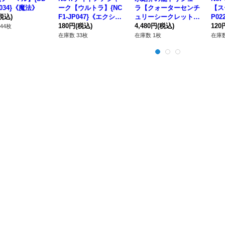
P034}《魔法》
ーク【ウルトラ】{NC
ラ【クォーターセンチ
【ス
税込)
F1-JP047}《エクシー
ュリーシークレット】
P0
ズ》
180円
(税込)
{TW01-JP039}《シン
4,480円
(税込)
120
44枚
クロ》
在庫数 33枚
在庫数 1枚
在庫数