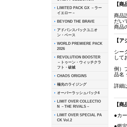
【商
LIMITED PACK GX －ラー
イエロー－
商品
だい
BEYOND THE BRAVE
商品
アドバンスパックユニオ
ン・ベース
【ア
WORLD PREMIERE PACK
2026
シー
して
REVOLUTION BOOSTER
－トゥーン・ウィッチクラ
フト・破械
例）
品名
CHAOS ORIGINS
極光のライジング
詳細
オーバーラッシュパック4
LIMIT OVER COLLECTIO
【商
N －THE RIVALS－
●カ
LIMIT OVER SPECIAL PA
CK Vol.2
●鑑