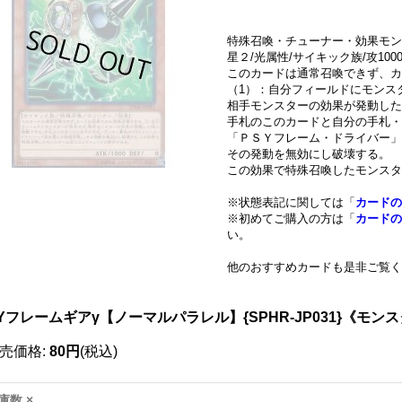
特殊召喚・チューナー・効果モン
星２/光属性/サイキック族/攻1000/
このカードは通常召喚できず、カ
（1）：自分フィールドにモンス
相手モンスターの効果が発動した
手札のこのカードと自分の手札
「ＰＳＹフレーム・ドライバー」
その発動を無効にし破壊する。
この効果で特殊召喚したモンスタ
※状態表記に関しては「
カードの
※初めてご購入の方は「
カードの
い。
他のおすすめカードも是非ご覧く
ノーパラ
Yフレームギアγ【ノーマルパラレル】{SPHR-JP031}《モン
売価格
:
80円
(税込)
庫数 ×