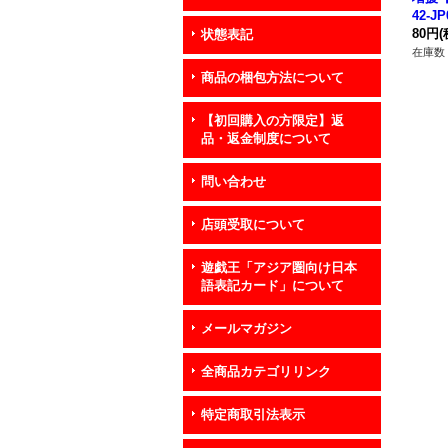
42-J
80円
(
状態表記
在庫数 
商品の梱包方法について
【初回購入の方限定】返
品・返金制度について
問い合わせ
店頭受取について
遊戯王「アジア圏向け日本
語表記カード」について
メールマガジン
全商品カテゴリリンク
特定商取引法表示