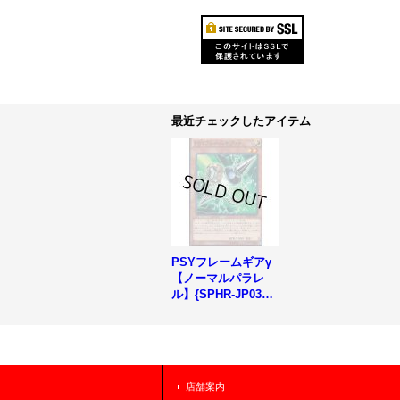
最近チェックしたアイテム
PSYフレームギアγ
【ノーマルパラレ
ル】{SPHR-JP031}
《モンスター》
店舗案内