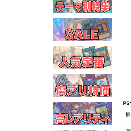
PS
販
在