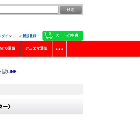
0
カートの中身
ログイン
新規登録
MTG通販
デュエマ通販
スター》