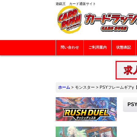
遊戯王 カード通販サイト
問い合わせ
ご利用案内
状態表記
ホーム
>
モンスター
>
PSYフレームギアγ【
PS