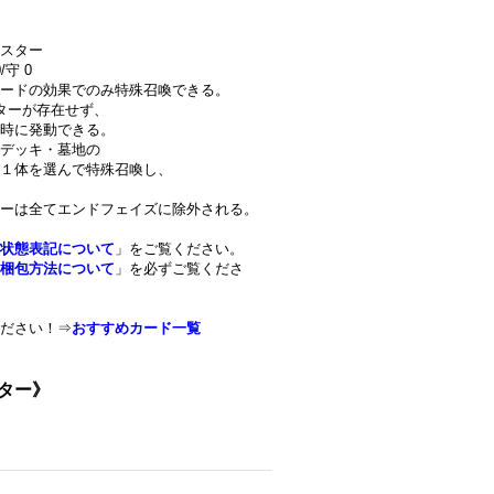
スター
守 0
ードの効果でのみ特殊召喚できる。
ターが存在せず、
時に発動できる。
・デッキ・墓地の
１体を選んで特殊召喚し、
ーは全てエンドフェイズに除外される。
状態表記について
」をご覧ください。
梱包方法について
」を必ずご覧くださ
ださい！⇒
おすすめカード一覧
スター》