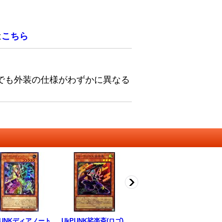
は
こちら
でも外装の仕様がわずかに異なる
PUNKディアノート
UkPUNK娑楽斎(ロゴ)
サイコエンドパニッシ
J