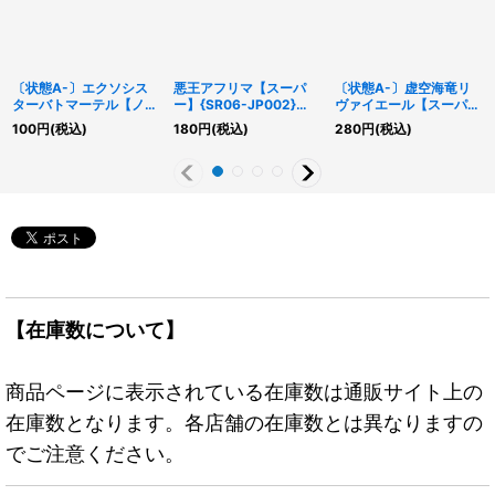
〔状態A-〕エクソシス
悪王アフリマ【スーパ
〔状態A-〕虚空海竜リ
ターバトマーテル【ノー
ー】{SR06-JP002}
ヴァイエール【スーパ
マル】{BPRO-JP066}
《モンスター》
ー】{TRC1-JP039}《エ
100
円
(税込)
180
円
(税込)
280
円
(税込)
《魔法》
クシーズ》
【在庫数について】
商品ページに表示されている在庫数は通販サイト上の
在庫数となります。各店舗の在庫数とは異なりますの
でご注意ください。