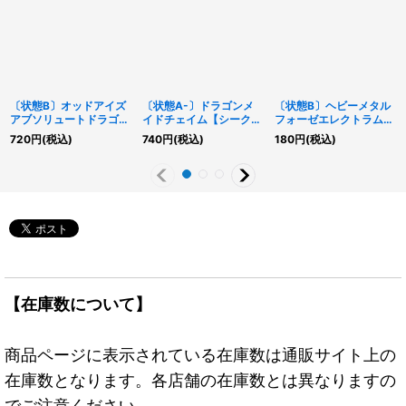
〔状態B〕オッドアイズ
〔状態A-〕ドラゴンメ
〔状態B〕ヘビーメタル
アブソリュートドラゴン
イドチェイム【シークレ
フォーゼエレクトラム
【クォーターセンチュリ
ット】{SLF1-JP064}
【シークレット】
720
円
(税込)
740
円
(税込)
180
円
(税込)
ーシークレット】
《モンスター》
{QCCU-JP190}《リン
{QCCU-JP088}《エク
ク》
シーズ》
【在庫数について】
商品ページに表示されている在庫数は通販サイト上の
在庫数となります。各店舗の在庫数とは異なりますの
でご注意ください。