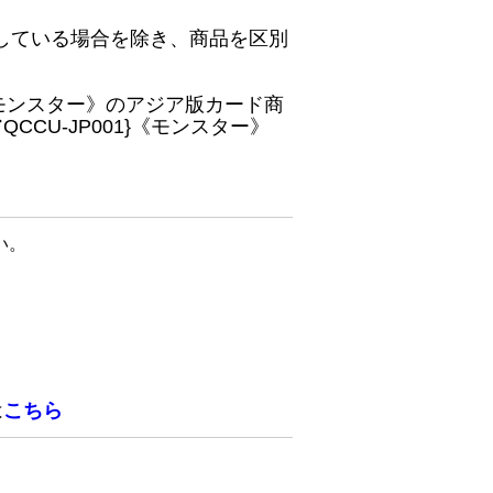
している場合を除き、商品を区別
}《モンスター》のアジア版カード商
CU-JP001}《モンスター》
い。
は
こちら