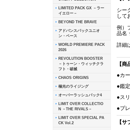
LIMITED PACK GX －ラー
シー
イエロー－
して
BEYOND THE BRAVE
例）
アドバンスパックユニオ
品名
ン・ベース
詳細
WORLD PREMIERE PACK
2026
REVOLUTION BOOSTER
【商
－トゥーン・ウィッチクラ
フト・破械
●カ
CHAOS ORIGINS
●鑑
極光のライジング
オーバーラッシュパック4
●ス
LIMIT OVER COLLECTIO
●プ
N －THE RIVALS－
LIMIT OVER SPECIAL PA
【サ
CK Vol.2