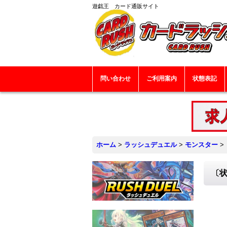
遊戯王 カード通販サイト
問い合わせ
ご利用案内
状態表記
ホーム
>
ラッシュデュエル
>
モンスター
>
〔状