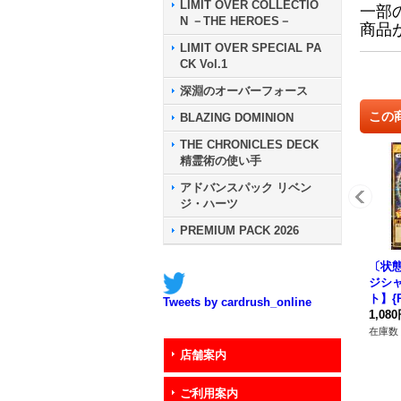
LIMIT OVER COLLECTIO
一部
N －THE HEROES－
商品
LIMIT OVER SPECIAL PA
CK Vol.1
深淵のオーバーフォース
この
BLAZING DOMINION
THE CHRONICLES DECK
精霊術の使い手
アドバンスパック リベン
ジ・ハーツ
PREMIUM PACK 2026
〔状態
ジシ
ト】{R
Tweets by cardrush_online
5}《
1,08
在庫数 
店舗案内
ご利用案内