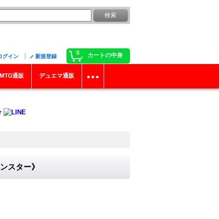
0
カートの中身
ログイン
新規登録
MTG通販
デュエマ通販
Dモンスター》