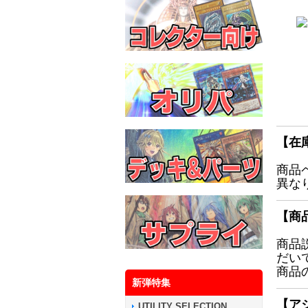
【在
商品
異な
【商
商品
だい
商品
新弾特集
【ア
UTILITY SELECTION