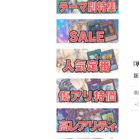
〔状
販
在