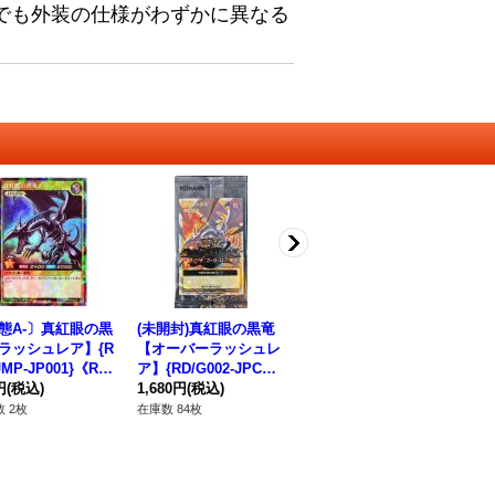
でも外装の仕様がわずかに異なる
態A-〕真紅眼の黒
(未開封)真紅眼の黒竜
〔状態B〕真紅眼の黒
〔
ラッシュレア】{R
【オーバーラッシュレ
竜【ウルトラ】{YAP1
ジ
JMP-JP001}《RD
ア】{RD/G002-JPC01}
-JP002}《モンスタ
トラ
スター》
円
(税込)
《RDモンスター》
1,680円
(税込)
ー》
680円
(税込)
ス
1,
 2枚
在庫数 84枚
在庫数 9枚
在庫