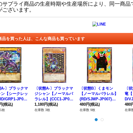
のサプライ商品の生産時期や生産場所により、同一商品
がございます。
商品を買った人は、こんな商品も買っています
A-〕ブラックマ
〔状態A-〕ブラックマ
〔状態B〕くまモン
〔状
ャン【シークレッ
ジシャン【ノーマルパ
【ノーマルパラレル】
竜【
D/GRP1-JP01
ラレル】{CCC1-JP00
{RD/SJMP-JP007}《R
D/V
RDモンスター》
0円
(税込)
1}《モンスター》
1,180円
(税込)
Dモンスター》
480円
(税込)
モン
480
1枚
在庫数 3枚
在庫数 9枚
在庫数