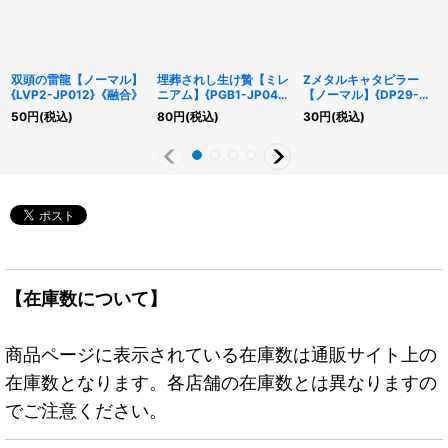
双頭の雷龍【ノーマル】
埋葬されし生け贄【ミレ
Zメタルキャタピラー
{LVP2-JP012}《融合》
ニアム】{PGB1-JP043}
【ノーマル】{DP29-
《魔法》
JP028}《モンスター》
50
円
(税込)
80
円
(税込)
30
円
(税込)
【在庫数について】
商品ページに表示されている在庫数は通販サイト上の
在庫数となります。各店舗の在庫数とは異なりますの
でご注意ください。