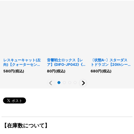
レスキューキャット(左
音響戦士ロックス【レ
〔状態A-〕スターダス
向)【クォーターセンチ
ア】{DIFO-JP042}《シ
トドラゴン【20thシー
ュリーシークレット】
ンクロ》
クレット】{20TH-
580
円
(税込)
80
円
(税込)
680
円
(税込)
{QCAC-JP006}《モン
JPBS3}《シンクロ》
スター》
【在庫数について】