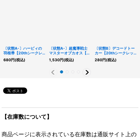
〔状態A-〕ハーピィの
〔状態A-〕超魔導戦士
〔状態B〕デコードトー
羽根帚【20thシークレ
マスターオブカオス【プ
カー【20thシークレッ
ット】{VP19-JP001}
リズマティックシークレ
ト】{20TH-JPBS6}
680
円
(税込)
1,530
円
(税込)
280
円
(税込)
《魔法》
ット】{BACH-JP036}
《リンク》
《融合》
【在庫数について】
商品ページに表示されている在庫数は通販サイト上の