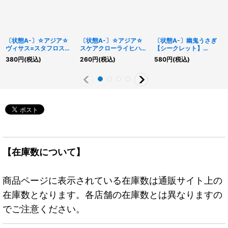
〔状態A-〕☆アジア☆
〔状態A-〕☆アジア☆
〔状態A-〕幽鬼うさぎ
ヴィサス=スタフロスト
スケアクローライヒハー
【シークレット】
【シークレット】{アジ
ト【シークレット】{ア
{QCDB-JP018}《モン
380
円
(税込)
260
円
(税込)
580
円
(税込)
アDIFO-JP008}《モン
ジアDIFO-JP012}《モ
スター》
スター》
ンスター》
【在庫数について】
商品ページに表示されている在庫数は通販サイト上の
在庫数となります。各店舗の在庫数とは異なりますの
でご注意ください。