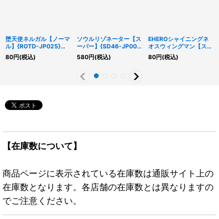
堕天使ネルガル【ノーマ
ソウルリゾネーター【ス
EHEROシャイニングネ
ル】{ROTD-JP025}
ーパー】{SD46-JP001}
オスウィングマン【スー
《モンスター》
《モンスター》
パー】{QCCU-JP020}
80
円
(税込)
580
円
(税込)
80
円
(税込)
《融合》
【在庫数について】
商品ページに表示されている在庫数は通販サイト上の
在庫数となります。各店舗の在庫数とは異なりますの
でご注意ください。