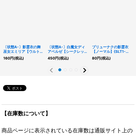
〔状態A-〕影霊衣の舞
〔状態A-〕白魔女ディ
ブリューナクの影霊衣
巫女エミリア【ウルトラ
アベルゼ【シークレッ
【ノーマル】{SLT1-
パラレル】{TW02-
ト】{ALIN-JP012}《モ
JP015}《儀式》
160
円
(税込)
450
円
(税込)
80
円
(税込)
JP073}《モンスター》
ンスター》
【在庫数について】
商品ページに表示されている在庫数は通販サイト上の