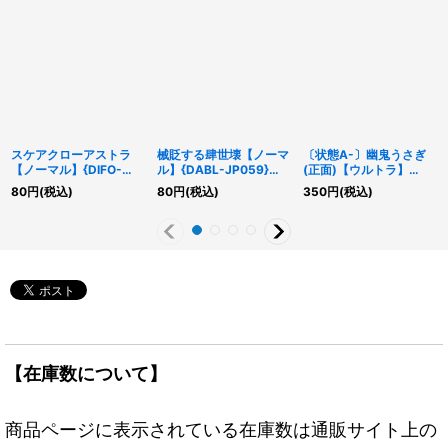
スケアクローアストラ
械貶する肆世壊【ノーマ
〔状態A-〕幽鬼うさぎ
【ノーマル】{DIFO-
ル】{DABL-JP059}
(正面)【ウルトラ】
JP009}《モンスター》
《魔法》
{RC03-JP007}《モン
80
円
(税込)
80
円
(税込)
350
円
(税込)
スター》
【在庫数について】
商品ページに表示されている在庫数は通販サイト上の