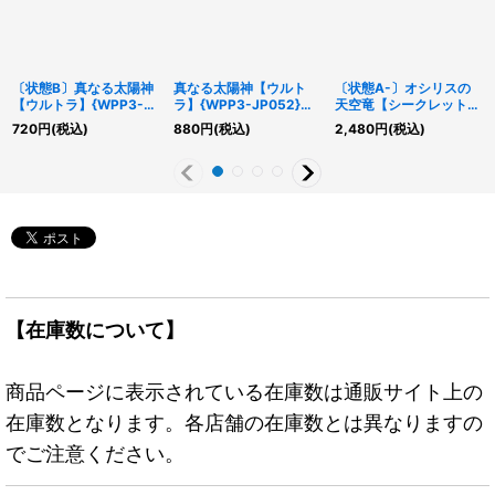
〔状態B〕真なる太陽神
真なる太陽神【ウルト
〔状態A-〕オシリスの
【ウルトラ】{WPP3-
ラ】{WPP3-JP052}
天空竜【シークレット】
JP052}《魔法》
《魔法》
{15AX-JPY57}《モンス
720
円
(税込)
880
円
(税込)
2,480
円
(税込)
ター》
【在庫数について】
商品ページに表示されている在庫数は通販サイト上の
在庫数となります。各店舗の在庫数とは異なりますの
でご注意ください。