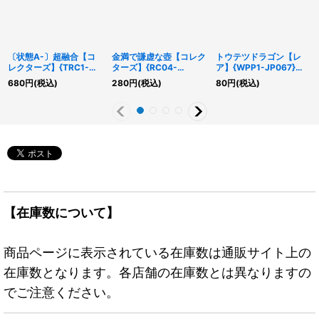
〔状態A-〕超融合【コ
金満で謙虚な壺【コレク
トウテツドラゴン【レ
レクターズ】{TRC1-
ターズ】{RC04-
ア】{WPP1-JP067}
JP004}《魔法》
JP067}《魔法》
《リンク》
680
円
(税込)
280
円
(税込)
80
円
(税込)
【在庫数について】
商品ページに表示されている在庫数は通販サイト上の
在庫数となります。各店舗の在庫数とは異なりますの
でご注意ください。