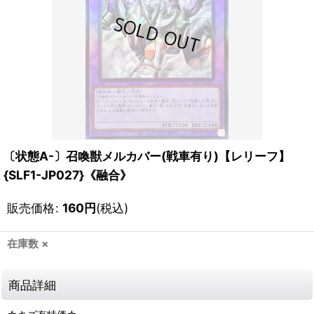
〔状態A-〕召喚獣メルカバー(戦車有り)【レリーフ】
{SLF1-JP027}《融合》
販売価格
:
160
円
(税込)
在庫数 ×
商品詳細