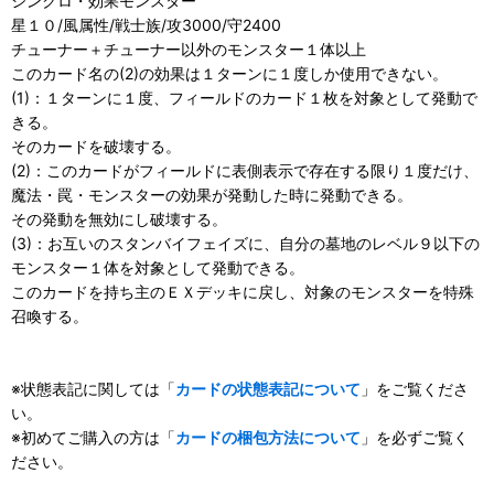
シンクロ・効果モンスター
星１０/風属性/戦士族/攻3000/守2400
チューナー＋チューナー以外のモンスター１体以上
このカード名の(2)の効果は１ターンに１度しか使用できない。
(1)：１ターンに１度、フィールドのカード１枚を対象として発動で
きる。
そのカードを破壊する。
(2)：このカードがフィールドに表側表示で存在する限り１度だけ、
魔法・罠・モンスターの効果が発動した時に発動できる。
その発動を無効にし破壊する。
(3)：お互いのスタンバイフェイズに、自分の墓地のレベル９以下の
モンスター１体を対象として発動できる。
このカードを持ち主のＥＸデッキに戻し、対象のモンスターを特殊
召喚する。
※状態表記に関しては「
カードの状態表記について
」をご覧くださ
い。
※初めてご購入の方は「
カードの梱包方法について
」を必ずご覧く
ださい。