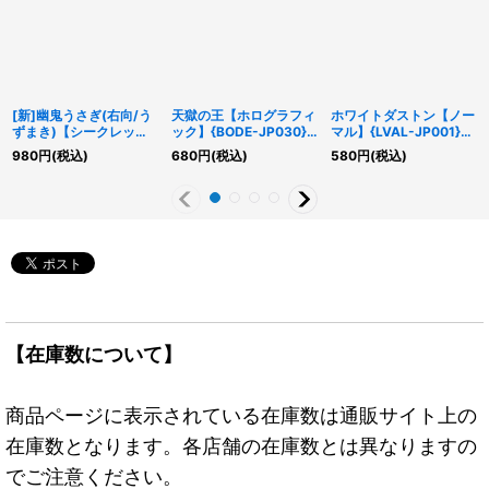
[新]幽鬼うさぎ(右向/う
天獄の王【ホログラフィ
ホワイトダストン【ノー
ずまき)【シークレッ
ック】{BODE-JP030}
マル】{LVAL-JP001}
ト】{RC03-JP007}
《モンスター》
《モンスター》
980
円
(税込)
680
円
(税込)
580
円
(税込)
《モンスター》
【在庫数について】
商品ページに表示されている在庫数は通販サイト上の
在庫数となります。各店舗の在庫数とは異なりますの
でご注意ください。