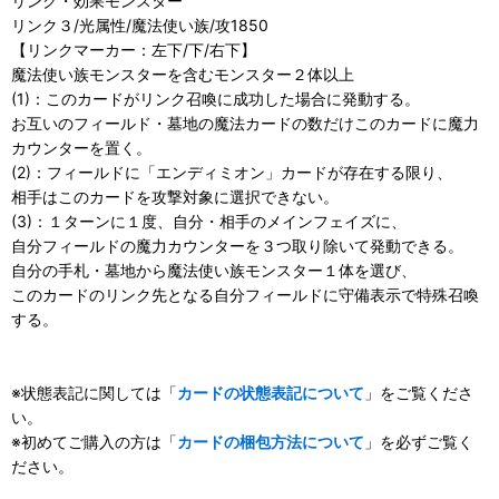
リンク・効果モンスター
リンク３/光属性/魔法使い族/攻1850
【リンクマーカー：左下/下/右下】
魔法使い族モンスターを含むモンスター２体以上
(1)：このカードがリンク召喚に成功した場合に発動する。
お互いのフィールド・墓地の魔法カードの数だけこのカードに魔力
カウンターを置く。
(2)：フィールドに「エンディミオン」カードが存在する限り、
相手はこのカードを攻撃対象に選択できない。
(3)：１ターンに１度、自分・相手のメインフェイズに、
自分フィールドの魔力カウンターを３つ取り除いて発動できる。
自分の手札・墓地から魔法使い族モンスター１体を選び、
このカードのリンク先となる自分フィールドに守備表示で特殊召喚
する。
※状態表記に関しては「
カードの状態表記について
」をご覧くださ
い。
※初めてご購入の方は「
カードの梱包方法について
」を必ずご覧く
ださい。