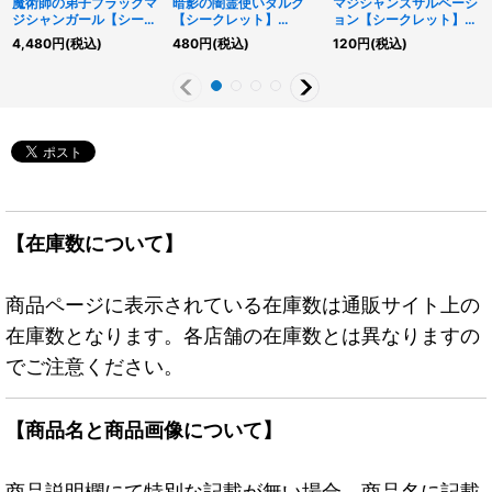
魔術師の弟子ブラックマ
暗影の闇霊使いダルク
マジシャンズサルベーシ
ジシャンガール【シーク
【シークレット】
ョン【シークレット】
レット】{ALIN-JP004}
{QCCU-JP189}《リン
{RC04-JP069}《魔
4,480
円
(税込)
480
円
(税込)
120
円
(税込)
《モンスター》
ク》
法》
【在庫数について】
商品ページに表示されている在庫数は通販サイト上の
在庫数となります。各店舗の在庫数とは異なりますの
でご注意ください。
【商品名と商品画像について】
商品説明欄にて特別な記載が無い場合、商品名に記載