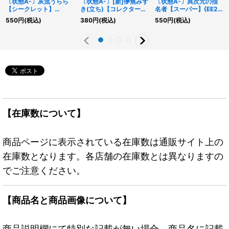
〔状態A-〕灰流うらら
〔状態A-〕[新]儚無みず
〔状態A-〕異次元の指
【シークレット】
き(立ち)【コレクター
名者【スーパー】{EE2-
{20TH-JPC85}《モン
ズ】{RC03-JP018}《モ
JP039}《魔法》
550
円
(税込)
380
円
(税込)
550
円
(税込)
スター》
ンスター》
【在庫数について】
商品ページに表示されている在庫数は通販サイト上の
在庫数となります。各店舗の在庫数とは異なりますの
でご注意ください。
【商品名と商品画像について】
商品説明欄にて特別な記載が無い場合、商品名に記載