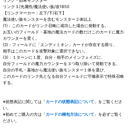
リンク・効果モンスター
リンク３/光属性/魔法使い族/攻1850
【リンクマーカー：左下/下/右下】
魔法使い族モンスターを含むモンスター２体以上
(1)：このカードがリンク召喚に成功した場合に発動する。
お互いのフィールド・墓地の魔法カードの数だけこのカードに魔力
カウンターを置く。
(2)：フィールドに「エンディミオン」カードが存在する限り、
相手はこのカードを攻撃対象に選択できない。
(3)：１ターンに１度、自分・相手のメインフェイズに、
自分フィールドの魔力カウンターを３つ取り除いて発動できる。
自分の手札・墓地から魔法使い族モンスター１体を選び、
このカードのリンク先となる自分フィールドに守備表示で特殊召喚
する。
※状態表記に関しては「
カードの状態表記について
」をご覧くださ
い。
※初めてご購入の方は「
カードの梱包方法について
」を必ずご覧く
ださい。