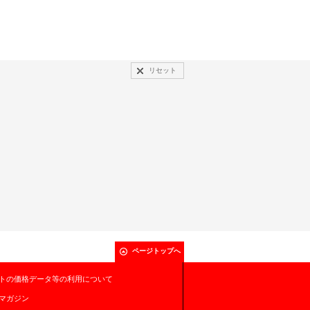
リセット
ページトップへ
トの価格データ等の利用について
マガジン