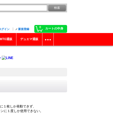
0
カートの中身
ログイン
新規登録
MTG通販
デュエマ通販
ンに１枚しか発動できず、
ターンに１度しか使用できない。