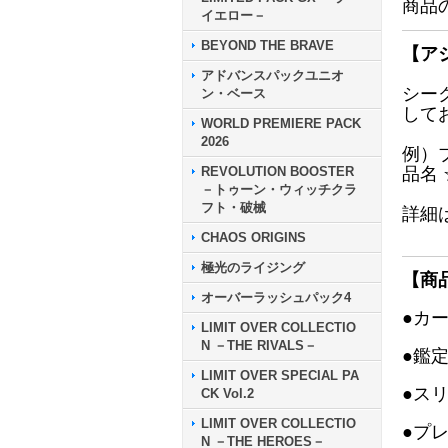
商品
イエロー－
BEYOND THE BRAVE
【ア
アドバンスパックユニオ
シー
ン・ベース
して
WORLD PREMIERE PACK
2026
例）
REVOLUTION BOOSTER
品名
－トゥーン・ウィッチクラ
フト・破械
詳細
CHAOS ORIGINS
極光のライジング
【商
オーバーラッシュパック4
●カ
LIMIT OVER COLLECTIO
N －THE RIVALS－
●鑑
LIMIT OVER SPECIAL PA
●ス
CK Vol.2
LIMIT OVER COLLECTIO
●プ
N －THE HEROES－