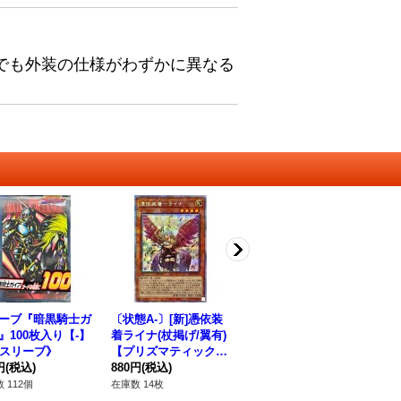
でも外装の仕様がわずかに異なる
ーブ『暗黒騎士ガ
〔状態A-〕[新]憑依装
マジシャンズサークル
〔
』100枚入り【-】
着ライナ(杖掲げ/翼有)
【ノーマル】{SR08-J
【
}《スリーブ》
【プリズマティックシ
P039}《罠》
リ
円
(税込)
ークレット】{PAC1-J
880円
(税込)
80円
(税込)
CC
93
P033}《モンスター》
 112個
在庫数 14枚
在庫数 42枚
在庫