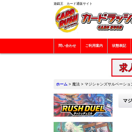
遊戯王 カード通販サイト
問い合わせ
ご利用案内
状態表記
ホーム
>
魔法
>
マジシャンズサルベーション【
マジ