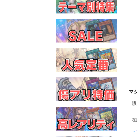
マ
販
在