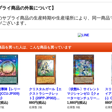
プライ商品の外装について】
のサプライ商品の生産時期や生産場所により、同一商品
がございます。
商品を買った人は、こんな商品も買っています
魔導陣【レリー
クリスタルガール【エ
〔状態A-〕サイレント
スリ
CCU-JP009}
クストラシークレッ
マジシャンゼロ【クォ
イア
法》
ト】{20PP-JP002}
ーターセンチュリーシ
{-
(税込)
《モンスター》
880円
(税込)
ークレット】{LEDE-J
1,880円
(税込)
880
P003}《モンスター》
7枚
在庫数 2枚
在庫数 8枚
在庫数