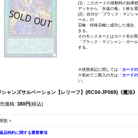
(1)：このカードの発動時の効果
デッキから「永遠の魂」１枚を選
(2)：自分が「ブラック・マジ
ール」の
召喚・特殊召喚に成功した場合、
きる。
そのモンスターとはカード名が異
「ブラック・マジシャン・ガール
する。
※状態表記に関しては「
カードの
※初めてご購入の方は「
カードの
い。
ジシャンズサルベーション【レリーフ】{RC04-JP069}《魔法》
売価格
:
380円
(税込)
庫数 ×
返品特約に関する重要事項