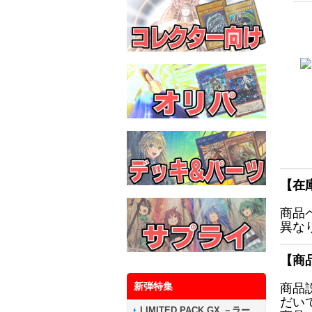
【在
商品
異な
【商
新弾特集
商品
だい
LIMITED PACK GX －ラー