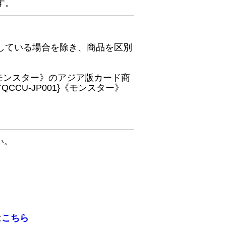
す。
している場合を除き、商品を区別
}《モンスター》のアジア版カード商
CU-JP001}《モンスター》
い。
は
こちら