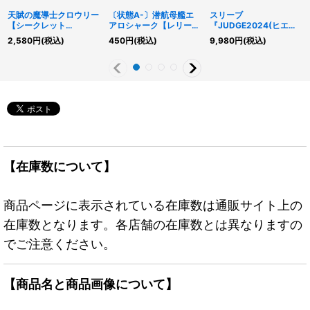
天賦の魔導士クロウリー
〔状態A-〕潜航母艦エ
スリーブ
【シークレット
アロシャーク【レリー
『JUDGE2024(ヒエロ
SPECIALREDVer.】
フ】{GENF-JP040}
グリフ)』80枚入り
2,580
円
(税込)
450
円
(税込)
9,980
円
(税込)
{25PP-JP017}《モンス
《エクシーズ》
【-】{-}《スリーブ》
ター》
【在庫数について】
商品ページに表示されている在庫数は通販サイト上の
在庫数となります。各店舗の在庫数とは異なりますの
でご注意ください。
【商品名と商品画像について】