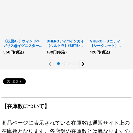
〔状態A-〕ウィンドペ
DHEROディバインガイ
VHEROトリニティー
ガサス@イグニスター
【ウルトラ】{BETB-
【シークレット】
【スーパー】{IGAS-
JPS05}《モンスター》
{QCCU-JP041}《融
550
円
(税込)
180
円
(税込)
120
円
(税込)
JP042}《シンクロ》
合》
【在庫数について】
商品ページに表示されている在庫数は通販サイト上の
在庫数となります。各店舗の在庫数とは異なりますの