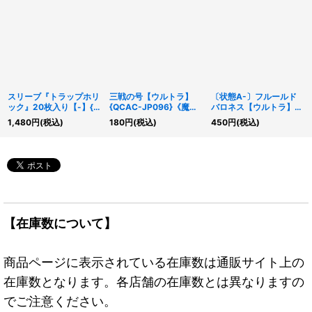
スリーブ『トラップホリ
三戦の号【ウルトラ】
〔状態A-〕フルールド
ック』20枚入り【-】{-}
{QCAC-JP096}《魔
バロネス【ウルトラ】
《スリーブ》
法》
{RC04-JP035}《シン
1,480
円
(税込)
180
円
(税込)
450
円
(税込)
クロ》
【在庫数について】
商品ページに表示されている在庫数は通販サイト上の
在庫数となります。各店舗の在庫数とは異なりますの
でご注意ください。