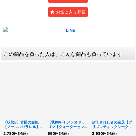
お気に入り登録
この商品を買った人は、こんな商品も買っています
〔状態B〕青眼の白龍
〔状態A-〕メテオドラ
封印されし者の左足【プ
【ノーマルパラレル】
ゴン【クォーターセンチ
リズマティックシークレ
{LG02-JP001}《モンス
ュリーシークレット】
ット】{WPP3-JPS05}
2,780
円
(税込)
550
円
(税込)
2,980
円
(税込)
ター》
{TDPP-JP010}《モンス
《モンスター》