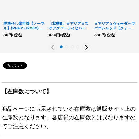
界放せし肆世壊【ノーマ
〔状態B〕☆アジア☆ス
☆アジア☆ヴェーダ＝ウ
ル】{PHHY-JP060}
ケアクローライヒハート
パニシャッド【クォータ
《魔法》
【プリズマティックシー
ーセンチュリーシークレ
80
円
(税込)
480
円
(税込)
380
円
(税込)
クレット】{アジア
ット】{アジアAGOV-
DIFO-JP012}《モンス
JP005}《モンスター》
ター》
【在庫数について】
商品ページに表示されている在庫数は通販サイト上の
在庫数となります。各店舗の在庫数とは異なりますの
でご注意ください。