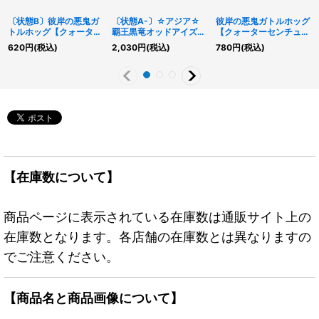
〔状態B〕彼岸の悪鬼ガ
〔状態A-〕☆アジア☆
彼岸の悪鬼ガトルホッグ
トルホッグ【クォーター
覇王黒竜オッドアイズリ
【クォーターセンチュリ
センチュリーシークレッ
ベリオンドラゴン【プリ
ーシークレット】
620
円
(税込)
2,030
円
(税込)
780
円
(税込)
ト】{QCCU-JP142}
ズマティックシークレッ
{QCCU-JP142}《モン
《モンスター》
ト】{アジアDIFO-
スター》
JPS01}《エクシーズ》
【在庫数について】
商品ページに表示されている在庫数は通販サイト上の
在庫数となります。各店舗の在庫数とは異なりますの
でご注意ください。
【商品名と商品画像について】