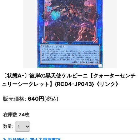
〔状態A-〕彼岸の黒天使ケルビーニ【クォーターセンチ
ュリーシークレット】{RC04-JP043}《リンク》
販売価格
:
640
円
(税込)
在庫数 24枚
数量
:
返品特約に関する重要事項