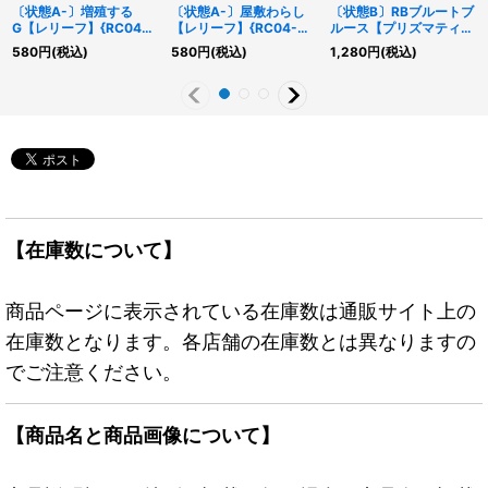
〔状態A-〕増殖する
〔状態A-〕屋敷わらし
〔状態B〕RBブルートブ
G【レリーフ】{RC04-
【レリーフ】{RC04-
ルース【プリズマティッ
JP005}《モンスター》
JP012}《モンスター》
クシークレット】
580
円
(税込)
580
円
(税込)
1,280
円
(税込)
{WPP7-JP019}《リン
ク》
【在庫数について】
商品ページに表示されている在庫数は通販サイト上の
在庫数となります。各店舗の在庫数とは異なりますの
でご注意ください。
【商品名と商品画像について】