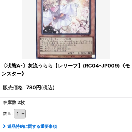
〔状態A-〕灰流うらら【レリーフ】{RC04-JP009}《モ
ンスター》
販売価格
:
780
円
(税込)
在庫数 2枚
数量
:
返品特約に関する重要事項