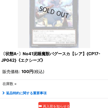
〔状態A-〕No41泥睡魔獣バグースカ【レア】{CP17-
JP042}《エクシーズ》
販売価格
:
100
円
(税込)
在庫数 ×
返品特約に関する重要事項
再入荷を知らせる