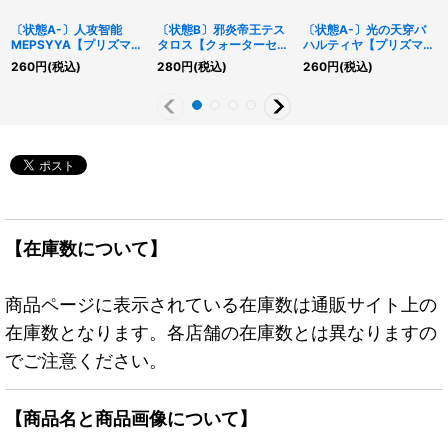
〔状態A-〕人攻智能
〔状態B〕邪炎帝王テス
〔状態A-〕光の天穿バ
MEPSYYA【プリズマテ
タロス【クォーターセン
ハルティヤ【プリズマテ
ィックシークレット】
チュリーシークレット】
ィックシークレット】
260
円
(税込)
280
円
(税込)
260
円
(税込)
{DAMA-JP024}《モン
{DUNE-JP023}《モン
{LIOV-JP023}《モンス
スター》
スター》
ター》
【在庫数について】
商品ページに表示されている在庫数は通販サイト上の
在庫数となります。各店舗の在庫数とは異なりますの
でご注意ください。
【商品名と商品画像について】