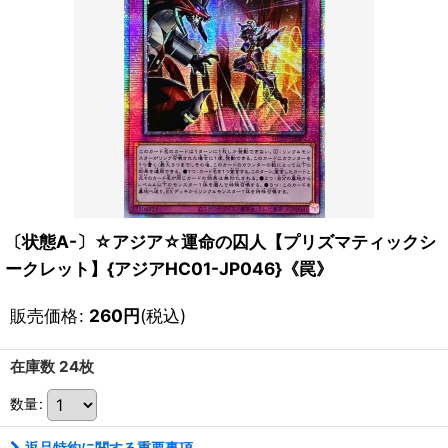
〔状態A-〕☆アジア☆運命の囚人【プリズマティックシ
ークレット】{アジアHC01-JP046}《罠》
販売価格
:
260
円
(税込)
在庫数 24枚
数量
:
返品特約に関する重要事項