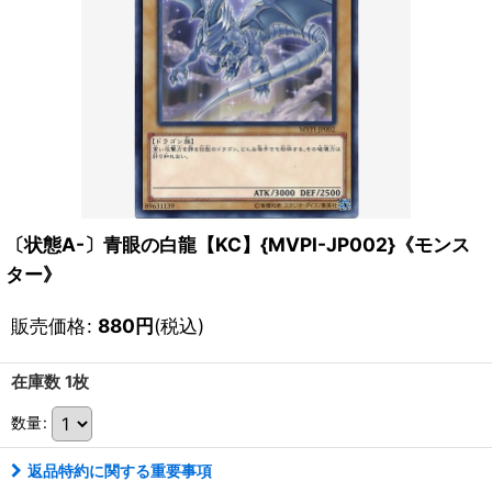
〔状態A-〕青眼の白龍【KC】{MVPI-JP002}《モンス
ター》
販売価格
:
880
円
(税込)
在庫数 1枚
数量
:
返品特約に関する重要事項