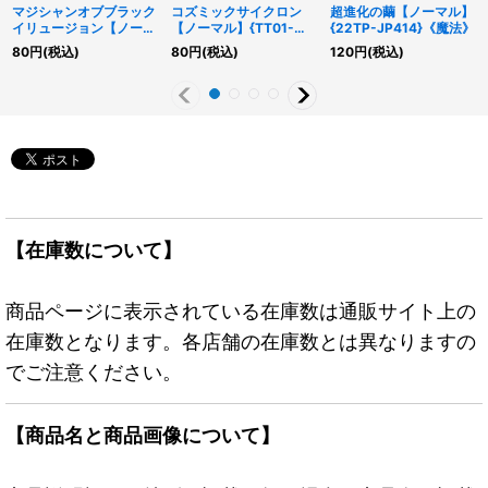
マジシャンオブブラック
コズミックサイクロン
超進化の繭【ノーマル】
イリュージョン【ノーマ
【ノーマル】{TT01-
{22TP-JP414}《魔法》
ル】{DP23-JP006}
JPC14}《魔法》
80
円
(税込)
80
円
(税込)
120
円
(税込)
《モンスター》
【在庫数について】
商品ページに表示されている在庫数は通販サイト上の
在庫数となります。各店舗の在庫数とは異なりますの
でご注意ください。
【商品名と商品画像について】