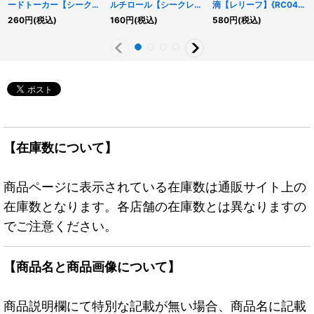
ードトーカー【シークレ
ルチロール【シークレッ
滴【レリーフ】{RC04-
ット
ト】{SSB1-JP011}《魔
JP065}《魔法》
260
円
(税込)
160
円
(税込)
580
円
(税込)
SPECIALBLUEVer.】
法》
{SUB1-JPS01}《リン
ク》
【在庫数について】
商品ページに表示されている在庫数は通販サイト上の
在庫数となります。各店舗の在庫数とは異なりますの
でご注意ください。
【商品名と商品画像について】
商品説明欄にて特別な記載が無い場合、商品名に記載