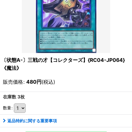
〔状態A-〕三戦の才【コレクターズ】{RC04-JP064}
《魔法》
販売価格
:
480
円
(税込)
在庫数 3枚
数量
:
返品特約に関する重要事項