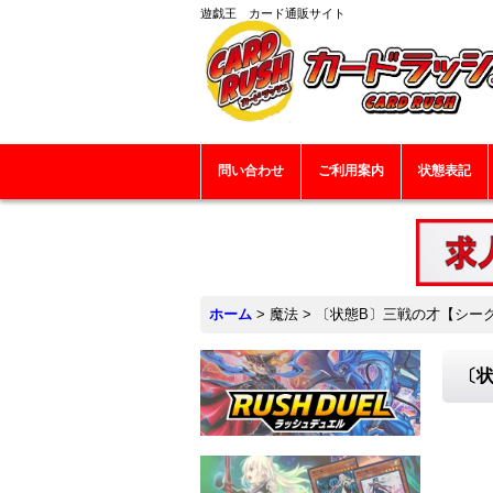
遊戯王 カード通販サイト
問い合わせ
ご利用案内
状態表記
ホーム
>
魔法
>
〔状態B〕三戦の才【シークレッ
〔状