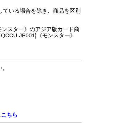
している場合を除き、商品を区別
}《モンスター》のアジア版カード商
CU-JP001}《モンスター》
い。
は
こちら