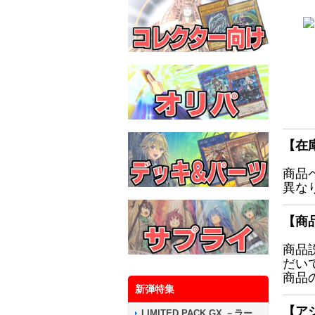
【在
商品
異な
【商
商品
だい
商品
新弾特集
【ア
LIMITED PACK GX －ラー