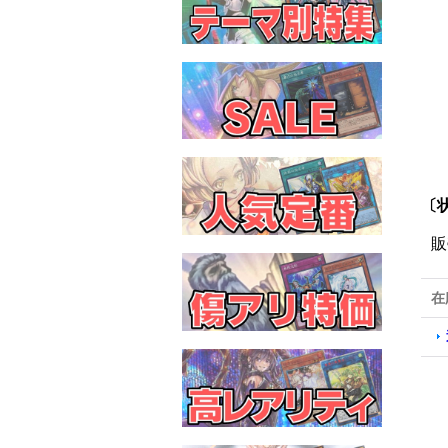
〔状
販
在