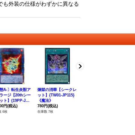
でも外装の仕様がわずかに異なる
態A-〕転生炎獣ア
煉獄の消華【シークレ
花合わせ【レア】{CP
札
ラージ【20thシー
ット】{TW01-JP115}
F1-JP040}《魔法》
AT
ト】{19PP-JP0
《魔法》
120円
(税込)
80
}《リンク》
800円
(税込)
780円
(税込)
在庫数 18枚
在庫
 6枚
在庫数 7枚