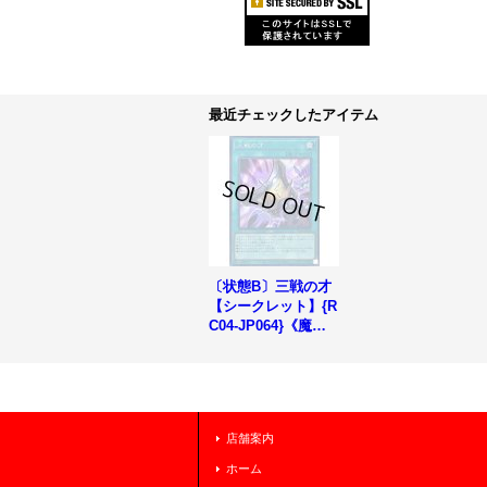
最近チェックしたアイテム
〔状態B〕三戦の才
【シークレット】{R
C04-JP064}《魔
法》
店舗案内
ホーム