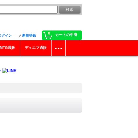
0
カートの中身
ログイン
新規登録
MTG通販
デュエマ通販