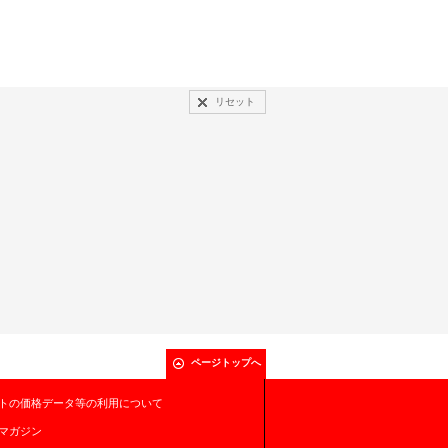
リセット
ページトップへ
トの価格データ等の利用について
マガジン