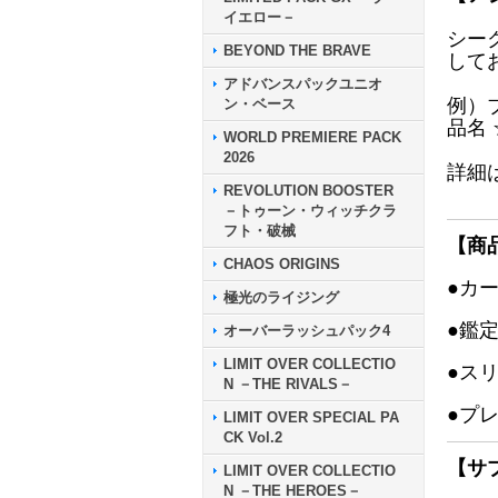
イエロー－
シー
BEYOND THE BRAVE
して
アドバンスパックユニオ
例）
ン・ベース
品名
WORLD PREMIERE PACK
2026
詳細
REVOLUTION BOOSTER
－トゥーン・ウィッチクラ
フト・破械
【商
CHAOS ORIGINS
●カ
極光のライジング
●鑑
オーバーラッシュパック4
LIMIT OVER COLLECTIO
●ス
N －THE RIVALS－
●プ
LIMIT OVER SPECIAL PA
CK Vol.2
【サ
LIMIT OVER COLLECTIO
N －THE HEROES－