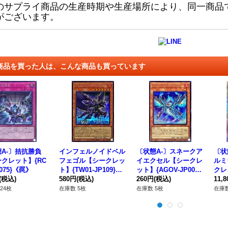
のサプライ商品の生産時期や生産場所により、同一商品
がございます。
商品を買った人は、こんな商品も買っています
A-〕拮抗勝負
インフェルノイドベル
〔状態A-〕スネークア
〔状
クレット】{RC
フェゴル【シークレッ
イエクセル【シークレ
ルミ
P075}《罠》
ト】{TW01-JP109}
ット】{AGOV-JP007}
クレッ
(税込)
《モンスター》
580円
(税込)
《モンスター》
260円
(税込)
06
11,
24枚
在庫数 5枚
在庫数 5枚
在庫数