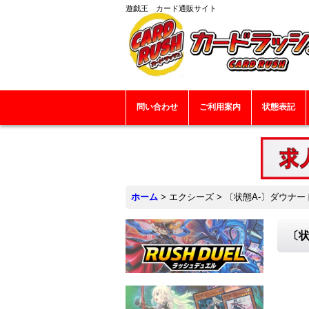
遊戯王 カード通販サイト
問い合わせ
ご利用案内
状態表記
ホーム
>
エクシーズ
>
〔状態A-〕ダウナード
〔状