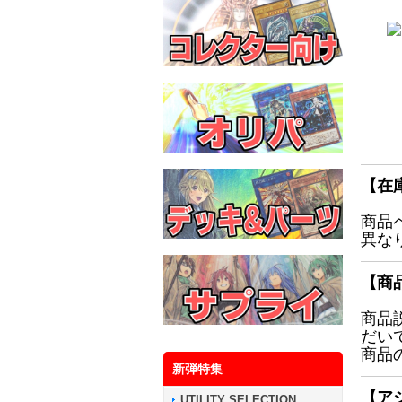
【在
商品
異な
【商
商品
だい
商品
新弾特集
【ア
UTILITY SELECTION