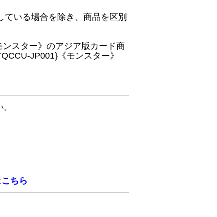
している場合を除き、商品を区別
}《モンスター》のアジア版カード商
CU-JP001}《モンスター》
い。
は
こちら