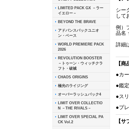
LIMITED PACK GX －ラー
シー
イエロー－
して
BEYOND THE BRAVE
例）
アドバンスパックユニオ
品名
ン・ベース
詳細
WORLD PREMIERE PACK
2026
REVOLUTION BOOSTER
【商
－トゥーン・ウィッチクラ
フト・破械
●カ
CHAOS ORIGINS
●鑑
極光のライジング
オーバーラッシュパック4
●ス
LIMIT OVER COLLECTIO
●プ
N －THE RIVALS－
LIMIT OVER SPECIAL PA
【サ
CK Vol.2