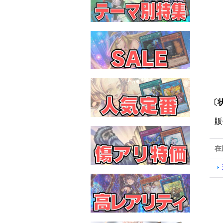
〔
販
在