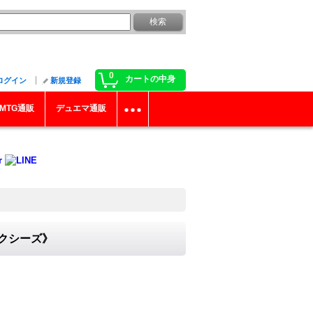
0
カートの中身
ログイン
新規登録
MTG通販
デュエマ通販
エクシーズ》