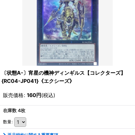
〔状態A-〕宵星の機神ディンギルス【コレクターズ】
{RC04-JP041}《エクシーズ》
販売価格
:
160
円
(税込)
在庫数 4枚
数量
:
返品特約に関する重要事項