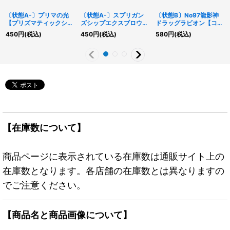
〔状態A-〕プリマの光
〔状態A-〕スプリガン
〔状態B〕No97龍影神
【プリズマティックシー
ズシップエクスブロウラ
ドラッグラビオン【コレ
クレット】{LPG1-
ー【プリズマティックシ
クターズ】{CP19-
450
円
(税込)
450
円
(税込)
580
円
(税込)
JP007}《魔法》
ークレット】{BLVO-
JP033}《エクシーズ》
JP046}《エクシーズ》
【在庫数について】
商品ページに表示されている在庫数は通販サイト上の
在庫数となります。各店舗の在庫数とは異なりますの
でご注意ください。
【商品名と商品画像について】