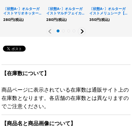
〔状態A-〕オルターガ
〔状態A-〕オルターガ
〔状態A-〕オルターガ
イストマリオネッター
イストマルチフェイカー
イストメリュシーク【シ
【シークレット】
【シークレット】
ークレット】{AC03-
280
円
(税込)
280
円
(税込)
350
円
(税込)
{CIBR-JP012}《モンス
{FLOD-JP014}《モンス
JP055}《モンスター》
ター》
ター》
【在庫数について】
商品ページに表示されている在庫数は通販サイト上の
在庫数となります。各店舗の在庫数とは異なりますの
でご注意ください。
【商品名と商品画像について】