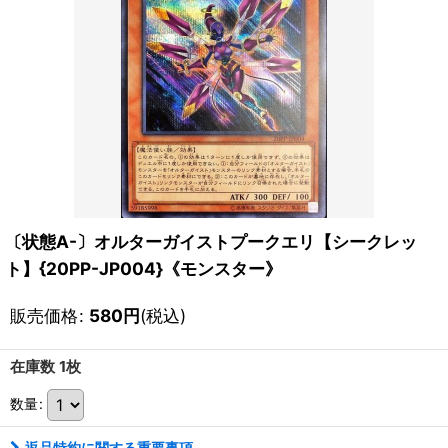
〔状態A-〕オルターガイストプークエリ【シークレッ
ト】{20PP-JP004}《モンスター》
販売価格
:
580
円
(税込)
在庫数 1枚
数量
:
返品特約に関する重要事項