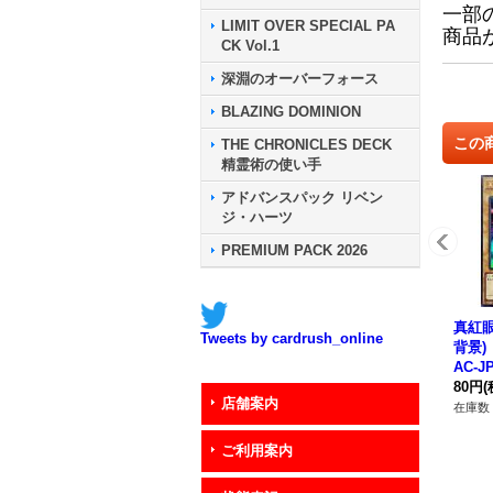
一部
LIMIT OVER SPECIAL PA
商品
CK Vol.1
深淵のオーバーフォース
BLAZING DOMINION
この
THE CHRONICLES DECK
精霊術の使い手
アドバンスパック リベン
ジ・ハーツ
PREMIUM PACK 2026
真紅眼
Tweets by cardrush_online
背景)
AC-
ー》
80円
(
店舗案内
在庫数 
ご利用案内