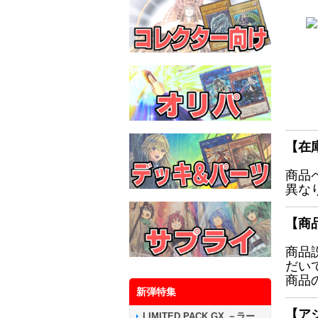
【在
商品
異な
【商
商品
だい
商品
新弾特集
【ア
LIMITED PACK GX －ラー