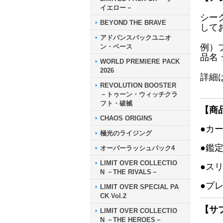
イエロー－
シー
BEYOND THE BRAVE
して
アドバンスパックユニオ
例）
ン・ベース
品名
WORLD PREMIERE PACK
2026
詳細
REVOLUTION BOOSTER
－トゥーン・ウィッチクラ
フト・破械
【商
CHAOS ORIGINS
●カ
極光のライジング
●鑑
オーバーラッシュパック4
LIMIT OVER COLLECTIO
●ス
N －THE RIVALS－
●プ
LIMIT OVER SPECIAL PA
CK Vol.2
【サ
LIMIT OVER COLLECTIO
N －THE HEROES－