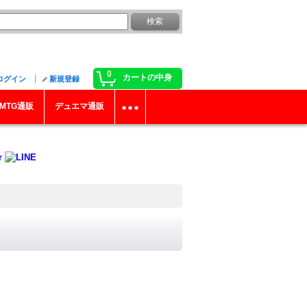
0
カートの中身
ログイン
新規登録
MTG通販
デュエマ通販