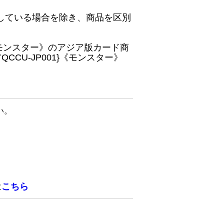
している場合を除き、商品を区別
}《モンスター》のアジア版カード商
CU-JP001}《モンスター》
い。
は
こちら