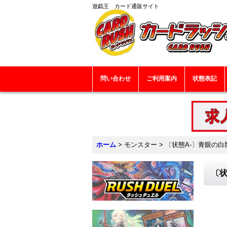
遊戯王 カード通販サイト
問い合わせ
ご利用案内
状態表記
ホーム
>
モンスター
>
〔状態A-〕青眼の白龍
〔状