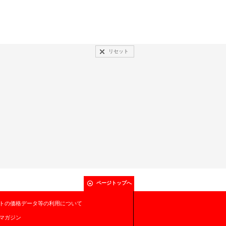
リセット
ページトップへ
トの価格データ等の利用について
マガジン