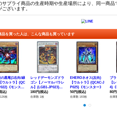
のサプライ商品の生産時期や生産場所により、同一商品
がございます。
商品を買った人は、こんな商品も買っています
の黒竜(1右向/緑
レッドデーモンズドラ
EHEROネオス(左向)
ブラ
【ウルトラ】{QC
ゴン【ノーマルパラレ
【ウルトラ】{QCAC-J
【レア
JP022}《モンスタ
ル】{LGB1-JP023}
P025}《モンスター》
4}
税込)
《シンクロ》
180円
(税込)
50円
(税込)
80円
126枚
在庫数 1枚
在庫数 183枚
在庫数