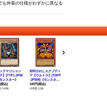
でも外装の仕様がわずかに異なる
ックマジシャン
封印されしエクゾディ
スターダストドラゴン
[
】{TTP1-JP00
ア【ウルトラ】{TDPP
【ウルトラ】{QCCU-J
人
《モンスター》
-JP009}《モンスタ
P049}《シンクロ》
{Q
(税込)
ー》
180円
(税込)
120円
(税込)
ス
68
 144枚
在庫数 12枚
在庫数 35枚
在庫