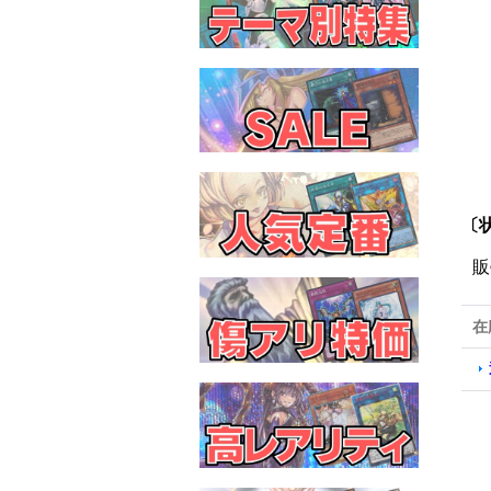
〔状
販
在