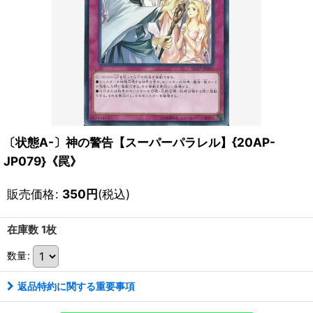
〔状態A-〕神の警告【スーパーパラレル】{20AP-
JP079}《罠》
販売価格
:
350
円
(税込)
在庫数 1枚
数量
:
返品特約に関する重要事項