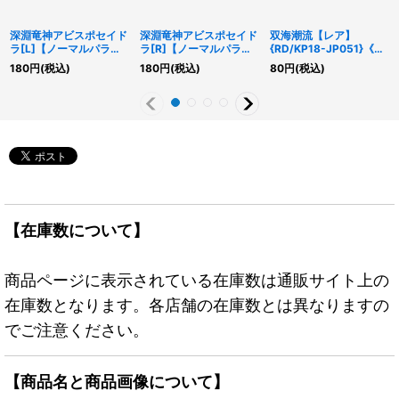
深淵竜神アビスポセイド
深淵竜神アビスポセイド
双海潮流【レア】
ラ[L]【ノーマルパラレ
ラ[R]【ノーマルパラレ
{RD/KP18-JP051}《RD
ル】{RD/VSP1-JP013}
ル】{RD/VSP1-JP015}
魔法》
180
円
(税込)
180
円
(税込)
80
円
(税込)
《RDモンスター》
《RDモンスター》
【在庫数について】
商品ページに表示されている在庫数は通販サイト上の
在庫数となります。各店舗の在庫数とは異なりますの
でご注意ください。
【商品名と商品画像について】