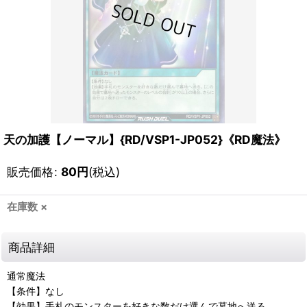
天の加護【ノーマル】{RD/VSP1-JP052}《RD魔法》
販売価格
:
80
円
(税込)
在庫数 ×
商品詳細
通常魔法
【条件】なし
【効果】手札のモンスターを好きな数だけ選んで墓地へ送る。