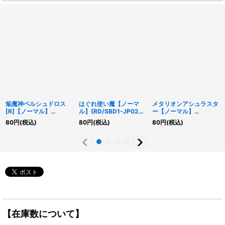
焔魔神ベルシュドロス
はぐれ使い魔【ノーマ
メタリオンアシュラスタ
[R]【ノーマル】
ル】{RD/SBD1-JP022}
ー【ノーマル】
{RD/ORP1-JP012}
《RDモンスター》
{RD/LGP2-JP020}
80
円
(税込)
80
円
(税込)
80
円
(税込)
《RDモンスター》
《RDフュージョン》
【在庫数について】