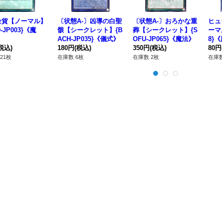
金貨【ノーマル】
〔状態A-〕凶導の白聖
〔状態A-〕おろかな重
ヒュ
9-JP003}《魔
骸【シークレット】{B
葬【シークレット】{S
ーマル
ACH-JP035}《儀式》
OFU-JP065}《魔法》
8}
税込)
180円
(税込)
350円
(税込)
80円
21枚
在庫数 6枚
在庫数 2枚
在庫数