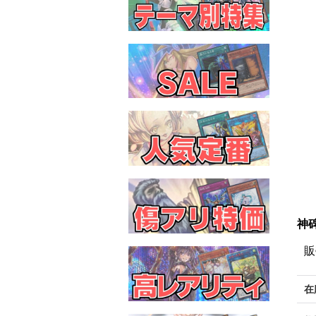
神
販
在