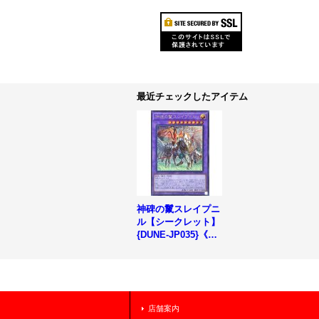
最近チェックしたアイテム
神碑の鬣スレイプニ
ル【シークレット】
{DUNE-JP035}《融
合》
店舗案内