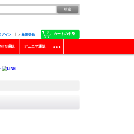
0
カートの中身
ログイン
新規登録
MTG通販
デュエマ通販