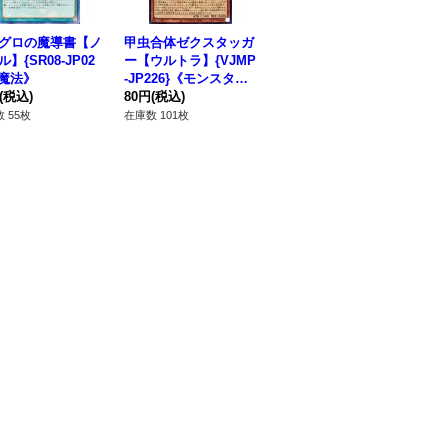
グロの魔導書【ノ
甲虫合体ゼクスタッガ
凶導の白騎士【シーク
シ
】{SR08-JP02
ー【ウルトラ】{VJMP
レット】{LIOV-JP03
クレ
《魔法》
-JP226}《モンスタ
2}《儀式》
17
(税込)
ー》
80円
(税込)
280円
(税込)
18
 55枚
在庫数 101枚
在庫数 3枚
在庫