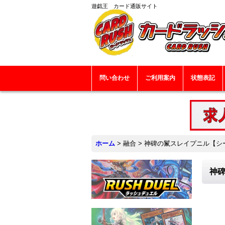
遊戯王 カード通販サイト
問い合わせ
ご利用案内
状態表記
ホーム
>
融合
>
神碑の鬣スレイプニル【シーク
神碑