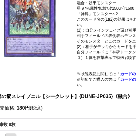
融合・効果モンスター
星９/光属性/獣族/攻1500/守1500
「神碑」モンスター×２
このカード名の(1)(2)の効果
い。
(1)：自分メインフェイズ及び相
相手フィールドの表側表示モンス
そのモンスターとこのカードをエ
(2)：相手がデッキからカード
自分フィールドに「神碑トークン
０）１体を攻撃表示で特殊召喚す
※状態表記に関しては「
カードの
※初めてご購入の方は「
カードの
い。
碑の鬣スレイプニル【シークレット】{DUNE-JP035}《融合》
売価格
:
180円
(税込)
庫数 9枚