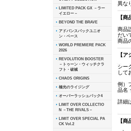
異な
LIMITED PACK GX －ラー
イエロー－
【商
BEYOND THE BRAVE
商品
アドバンスパックユニオ
だい
ン・ベース
商品
WORLD PREMIERE PACK
2026
【ア
REVOLUTION BOOSTER
－トゥーン・ウィッチクラ
シー
フト・破械
して
CHAOS ORIGINS
例）
極光のライジング
品名
オーバーラッシュパック4
詳細
LIMIT OVER COLLECTIO
N －THE RIVALS－
LIMIT OVER SPECIAL PA
【商
CK Vol.2