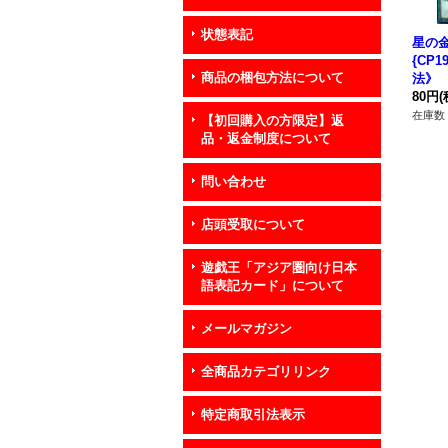
状態表記
星の
{CP1
商品の梱包方法について
法》
80円
(
在庫数 
【初回購入の方限定】返
品・返金制度について
問い合わせ
店頭受取について
遊戯王「アジア圏向け日本
語表記カード」について
メールマガジン
全商品カテゴリリンク
特定商取引法表示