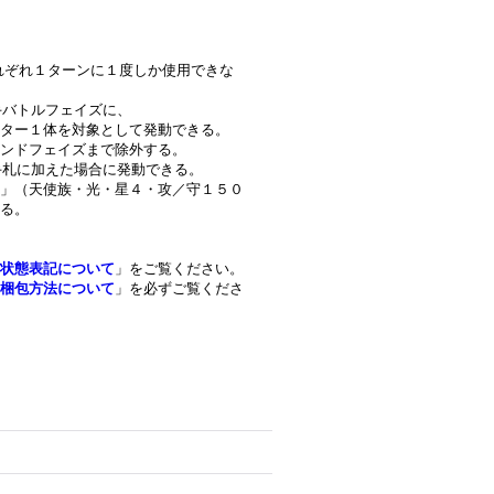
はそれぞれ１ターンに１度しか使用できな
手バトルフェイズに、
ター１体を対象として発動できる。
ンドフェイズまで除外する。
を手札に加えた場合に発動できる。
」（天使族・光・星４・攻／守１５０
る。
状態表記について
」をご覧ください。
梱包方法について
」を必ずご覧くださ