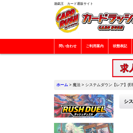
遊戯王 カード通販サイト
問い合わせ
ご利用案内
状態表記
ホーム
>
魔法
>
システムダウン【レア】{EE0
シス