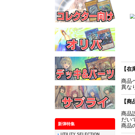
【在
商品
異な
【商
商品
だい
新弾特集
商品
UTILITY SELECTION