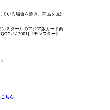
している場合を除き、商品を区別
}《モンスター》のアジア版カード商
CU-JP001}《モンスター》
い。
は
こちら