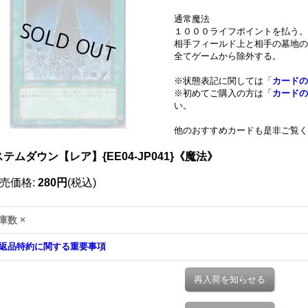
通常魔法
１０００ライフポイントを払う。
相手フィールド上と相手の墓地の
全てゲームから除外する。
※状態表記に関しては「
カードの
※初めてご購入の方は「
カードの
い。
他のおすすめカードも是非ご覧く
テムダウン【レア】{EE04-JP041}《魔法》
売価格
:
280円
(税込)
庫数 ×
返品特約に関する重要事項
再入荷を知らせる