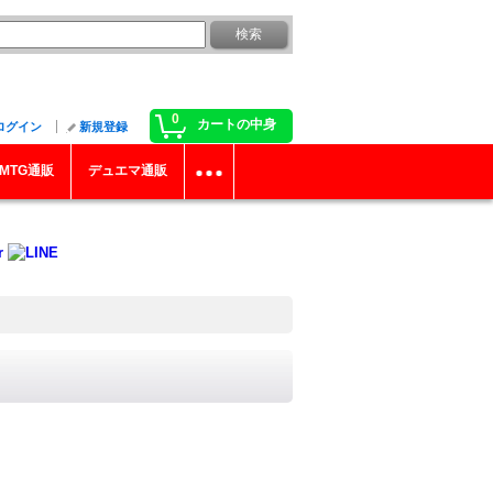
0
カートの中身
ログイン
新規登録
MTG通販
デュエマ通販