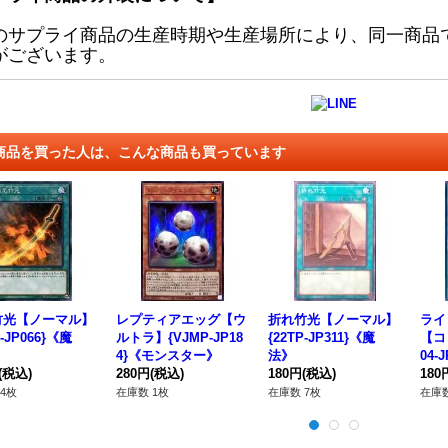
のサプライ商品の生産時期や生産場所により、同一商品
がございます。
商品を買った人は、こんな商品も買っています
竹光【ノーマル】
レプティアエッグ【ウ
折れ竹光【ノーマル】
ライ
R-JP066}《魔
ルトラ】{VJMP-JP18
{22TP-JP311}《魔
【コ
4}《モンスター》
法》
04-
(税込)
280円
(税込)
180円
(税込)
180
4枚
在庫数 1枚
在庫数 7枚
在庫数