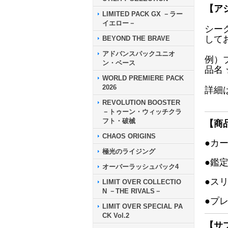
【ア
LIMITED PACK GX －ラー
イエロー－
シー
して
BEYOND THE BRAVE
アドバンスパックユニオ
例）
ン・ベース
品名
WORLD PREMIERE PACK
2026
詳細
REVOLUTION BOOSTER
－トゥーン・ウィッチクラ
フト・破械
【商
CHAOS ORIGINS
●カ
極光のライジング
●鑑
オーバーラッシュパック4
●ス
LIMIT OVER COLLECTIO
N －THE RIVALS－
●プ
LIMIT OVER SPECIAL PA
CK Vol.2
【サ