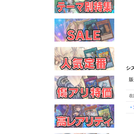
シス
販
在