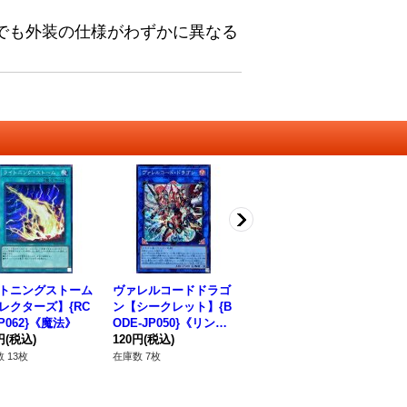
でも外装の仕様がわずかに異なる
トニングストーム
ヴァレルコードドラゴ
ブロックドラゴン【ウ
妖
レクターズ】{RC
ン【シークレット】{B
ルトラパラレル】{25
ラレ
JP062}《魔法》
ODE-JP050}《リン
WP-JP301}《モンスタ
0
円
(税込)
ク》
120円
(税込)
ー》
1,580円
(税込)
12
 13枚
在庫数 7枚
在庫数 15枚
在庫