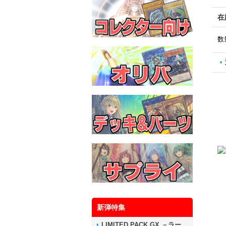
在
数
新弾特集
LIMITED PACK GX －ラー