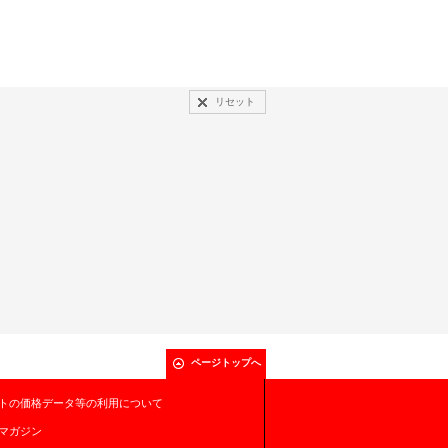
リセット
ページトップへ
トの価格データ等の利用について
マガジン