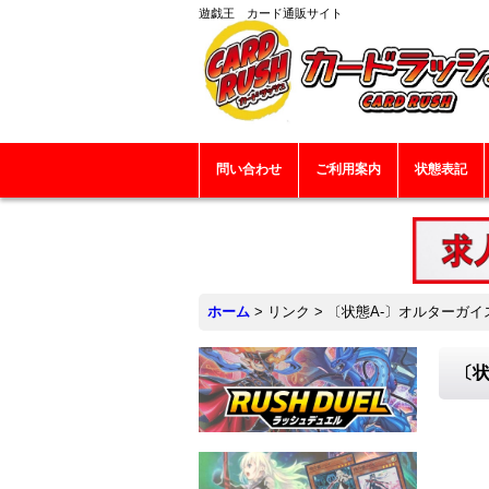
遊戯王 カード通販サイト
問い合わせ
ご利用案内
状態表記
ホーム
>
リンク
>
〔状態A-〕オルターガイス
〔状