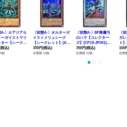
A-〕☆アジア☆
〔状態A-〕オルターガ
〔状態A-〕BF降魔弓
〔状
ターガイストマリ
イストメリュシーク
のハマ【コレクター
ガレ
ッター【シークレ
【シークレット】{AC
ズ】{CP19-JP041}
ト】{
{アジアCIBR-J
(税込)
03-JP055}《モンスタ
350円
(税込)
《シンクロ》
350円
(税込)
《罠
160
2}《モンスター》
ー》
4枚
在庫数 10枚
在庫数 22枚
在庫数