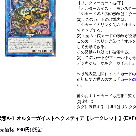
【リンクマーカー：右/下】
「オルターガイスト」モンスター
このカード名の(3)の効果は１
(1)：このカードの攻撃力は、
このカードのリンク先の「オルタ
分アップする。
(2)：魔法・罠カードの効果が発
このカードのリンク先の「オルタ
して発動できる。
その発動を無効にし破壊する。
(3)：このカードがフィールド
デッキから「オルターガイスト」
※状態表記に関しては「
カードの
※初めてご購入の方は「
カードの
い。
他のおすすめカードも是非ご覧く
[x]改行は
タグに置換する [ ]URLはリン
状態A-〕オルターガイストヘクスティア【シークレット】{EXFO-
売価格
:
830円
(税込)