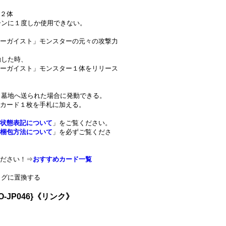
２体
ターンに１度しか使用できない。
ーガイスト」モンスターの元々の攻撃力
動した時、
ーガイスト」モンスター１体をリリース
から墓地へ送られた場合に発動できる。
カード１枚を手札に加える。
状態表記について
」をご覧ください。
梱包方法について
」を必ずご覧くださ
ださい！⇒
おすすめカード一覧
クタグに置換する
JP046}《リンク》