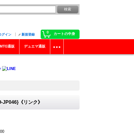
0
カートの中身
ログイン
新規登録
MTG通販
デュエマ通販
JP046}《リンク》
00