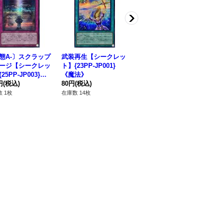
態A-〕スクラップ
武装再生【シークレッ
オルターガイストシル
オ
ージ【シークレッ
ト】{23PP-JP001}
キタス【シークレッ
リ
25PP-JP003}
《魔法》
ト】{AC03-JP054}
ット
》
円
(税込)
80円
(税込)
《モンスター》
180円
(税込)
《
48
 1枚
在庫数 14枚
在庫数 6枚
在庫