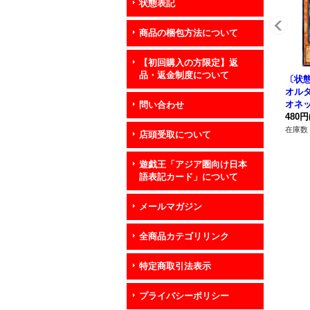
状態表記
商品の梱包方法について
【初回購入の方限定】返
品・返金制度について
〔状態
オル
オネ
問い合わせ
ット】
480円
P01
在庫数 
店頭受取について
遊戯王「アジア圏向け日本
語表記カード」について
メールマガジン
全商品カテゴリリンク
特定商取引法表示
プライバシーポリシー