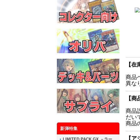
【在
商品
異な
【商
商品
だい
商品
新弾特集
【ア
LIMITED PACK GX －ラー