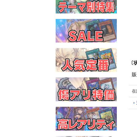
〔状
販
在