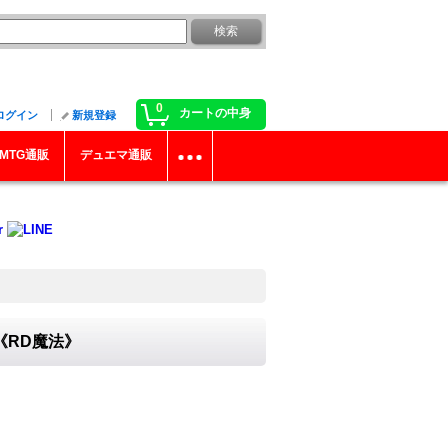
0
カートの中身
ログイン
新規登録
MTG通販
デュエマ通販
}《RD魔法》