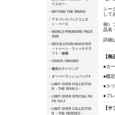
イエロー－
シー
BEYOND THE BRAVE
して
アドバンスパックユニオ
例）
ン・ベース
品名
WORLD PREMIERE PACK
2026
詳細
REVOLUTION BOOSTER
－トゥーン・ウィッチクラ
フト・破械
【商
CHAOS ORIGINS
●カ
極光のライジング
●鑑
オーバーラッシュパック4
LIMIT OVER COLLECTIO
●ス
N －THE RIVALS－
●プ
LIMIT OVER SPECIAL PA
CK Vol.2
【サ
LIMIT OVER COLLECTIO
N －THE HEROES－