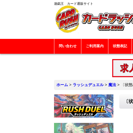
遊戯王 カード通販サイト
問い合わせ
ご利用案内
状態表記
ホーム
>
ラッシュデュエル
>
魔法
>
〔状態
〔状