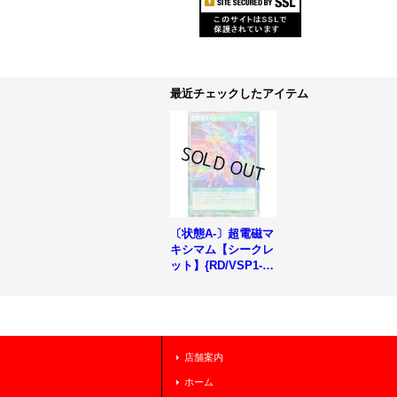
最近チェックしたアイテム
〔状態A-〕超電磁マ
キシマム【シークレ
ット】{RD/VSP1-JP
024}《RD魔法》
店舗案内
ホーム