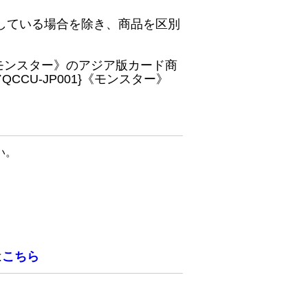
している場合を除き、商品を区別
}《モンスター》のアジア版カード商
CU-JP001}《モンスター》
い。
は
こちら