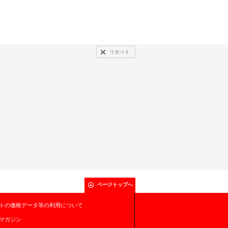
リセット
ページトップへ
トの価格データ等の利用について
マガジン