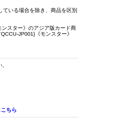
している場合を除き、商品を区別
}《モンスター》のアジア版カード商
CU-JP001}《モンスター》
い。
は
こちら