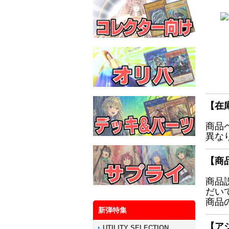
【在
商品
異な
【商
商品
だい
商品
新弾特集
【ア
UTILITY SELECTION