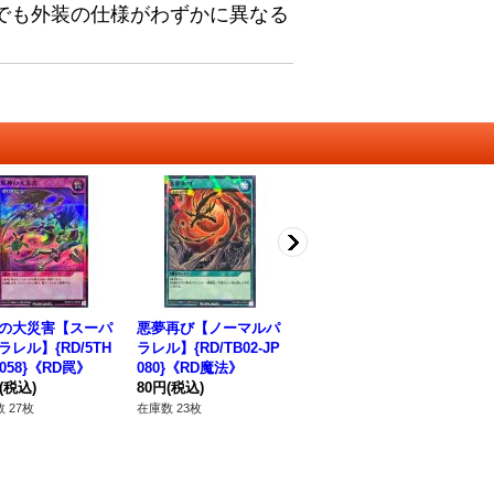
でも外装の仕様がわずかに異なる
の大災害【スーパ
悪夢再び【ノーマルパ
万華鏡－華麗なる分身
天
ラレル】{RD/5TH
ラレル】{RD/TB02-JP
－【スーパー】{RD/T
{R
P058}《RD罠》
080}《RD魔法》
B01-JP014}《RD魔
D
(税込)
80円
(税込)
法》
280円
(税込)
12
 27枚
在庫数 23枚
在庫数 14枚
在庫