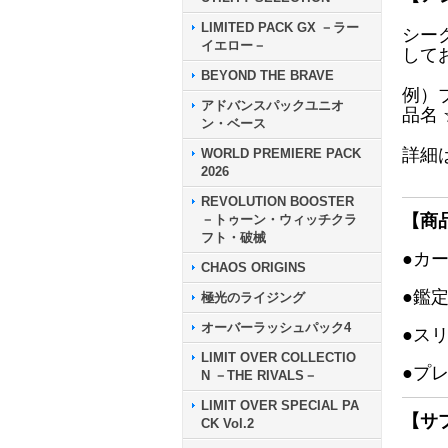
LIMITED PACK GX －ラー
シー
イエロー－
して
BEYOND THE BRAVE
例）
アドバンスパックユニオ
品名
ン・ベース
詳細
WORLD PREMIERE PACK
2026
REVOLUTION BOOSTER
【商
－トゥーン・ウィッチクラ
フト・破械
●カ
CHAOS ORIGINS
●鑑
極光のライジング
オーバーラッシュパック4
●ス
LIMIT OVER COLLECTIO
●プ
N －THE RIVALS－
LIMIT OVER SPECIAL PA
【サ
CK Vol.2