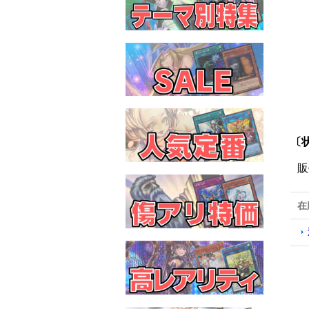
〔状
販
在