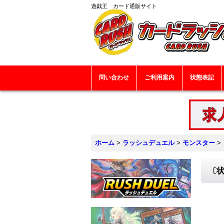
遊戯王 カード通販サイト
問い合わせ
ご利用案内
状態表記
ホーム
>
ラッシュデュエル
>
モンスター
>
〔状