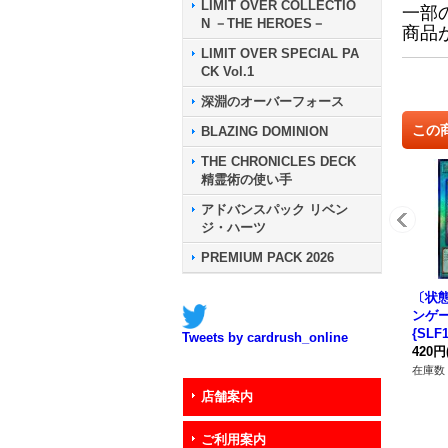
LIMIT OVER COLLECTIO
一部
N －THE HEROES－
商品
LIMIT OVER SPECIAL PA
CK Vol.1
深淵のオーバーフォース
この
BLAZING DOMINION
THE CHRONICLES DECK
精霊術の使い手
アドバンスパック リベン
ジ・ハーツ
PREMIUM PACK 2026
〔状
ンゲ
{SLF
Tweets by cardrush_online
法》
420円
在庫数 
店舗案内
ご利用案内