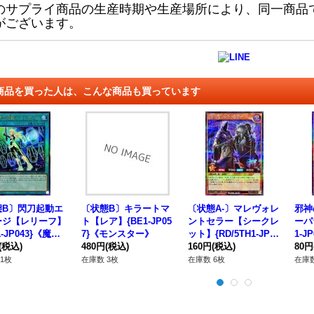
のサプライ商品の生産時期や生産場所により、同一商品
がございます。
商品を買った人は、こんな商品も買っています
態B〕閃刀起動エ
〔状態B〕キラートマ
〔状態A-〕マレヴォレ
邪神
ージ【レリーフ】
ト【レア】{BE1-JP05
ントセラー【シークレ
ーパ
1-JP043}《魔
7}《モンスター》
ット】{RD/5TH1-JP05
1-J
(税込)
480円
(税込)
7}《RDモンスター》
160円
(税込)
80円
1枚
在庫数 3枚
在庫数 6枚
在庫数