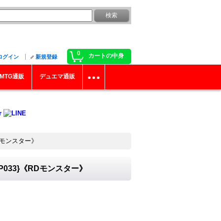
0
カートの中身
ログイン
新規登録
MTG通販
デュエマ通販
RDモンスター》
P033}《RDモンスター》