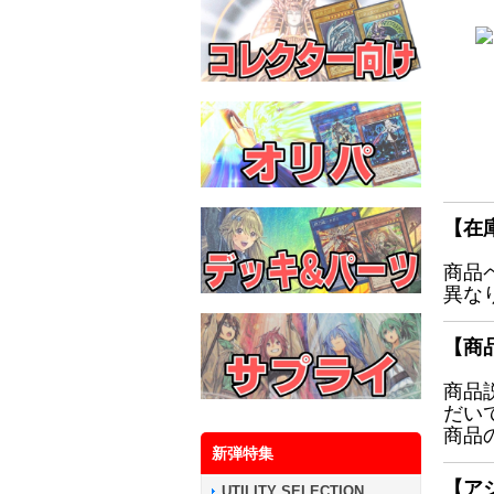
【在
商品
異な
【商
商品
だい
商品
新弾特集
【ア
UTILITY SELECTION