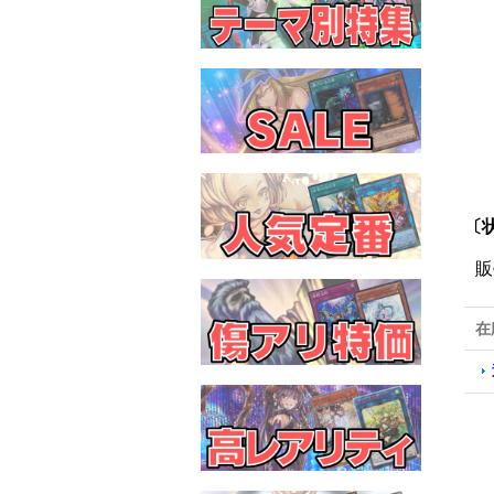
〔
販
在