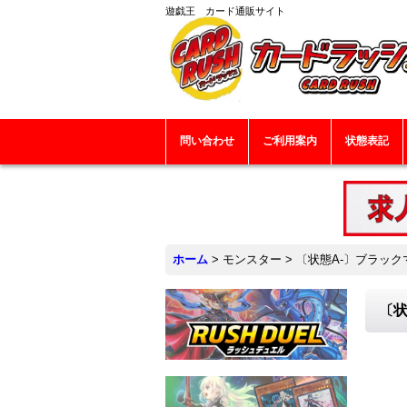
遊戯王 カード通販サイト
問い合わせ
ご利用案内
状態表記
ホーム
>
モンスター
>
〔状態A-〕ブラック
〔状