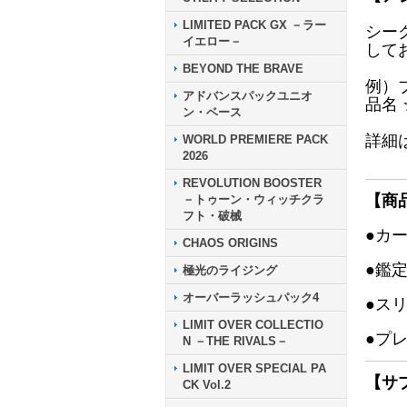
LIMITED PACK GX －ラー
シー
イエロー－
して
BEYOND THE BRAVE
例）
アドバンスパックユニオ
品名
ン・ベース
詳細
WORLD PREMIERE PACK
2026
REVOLUTION BOOSTER
【商
－トゥーン・ウィッチクラ
フト・破械
●カ
CHAOS ORIGINS
●鑑
極光のライジング
オーバーラッシュパック4
●ス
LIMIT OVER COLLECTIO
●プ
N －THE RIVALS－
LIMIT OVER SPECIAL PA
【サ
CK Vol.2