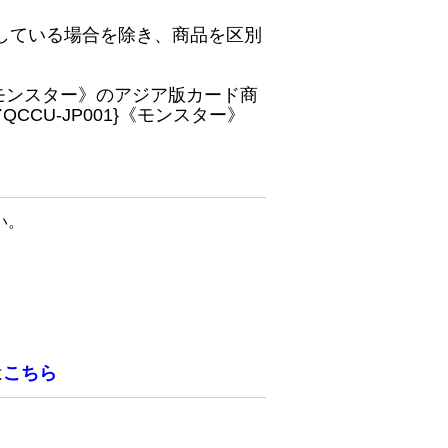
している場合を除き、商品を区別
}《モンスター》のアジア版カード商
CU-JP001}《モンスター》
い。
は
こちら