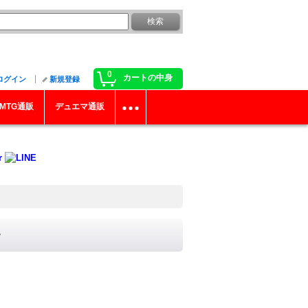
0
カートの中身
ログイン
新規登録
MTG通販
デュエマ通販
》