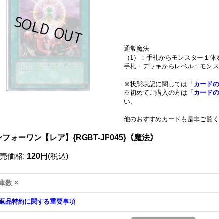
通常魔法
（1）：手札からモンスター１体
手札・デッキからレベル１モンス
※状態表記に関しては「
カードの
※初めてご購入の方は「
カードの
い。
他のおすすめカードも是非ご覧く
フォーワン【レア】{RGBT-JP045}《魔法》
売価格
:
120円
(税込)
庫数 ×
返品特約に関する重要事項