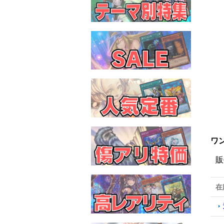
ワン
販
在