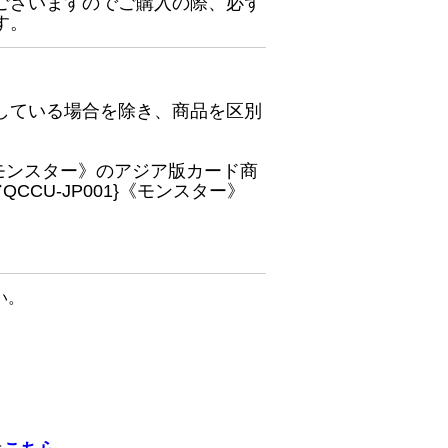
ございますのでご購入の際、必ず
す。
している場合を除き、商品を区別
}《モンスター》のアジア版カード商
CU-JP001}《モンスター》
い。