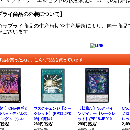
レイマット・デュエルセットの状態表記についての詳細
プライ商品の外装について】
のサプライ商品の生産時期や生産場所により、同一商品
がございます。
商品を買った人は、こんな商品も買っています
A-〕CNo40ギミ
マスクチェンジ【シー
〔状態A-〕No84ペイ
CN
パペットデビルズ
クレット】{PP13-JP0
ンゲイナー【シークレ
メロ
リングス【ウルト
09}《魔法》
ット】{PP18-JP010}
レッド
CF1-JP117}
(税込)
280円
(税込)
《エクシーズ》
280円
(税込)
1}
2,4
クシーズ》
7枚
在庫数 5枚
在庫数 14枚
在庫数