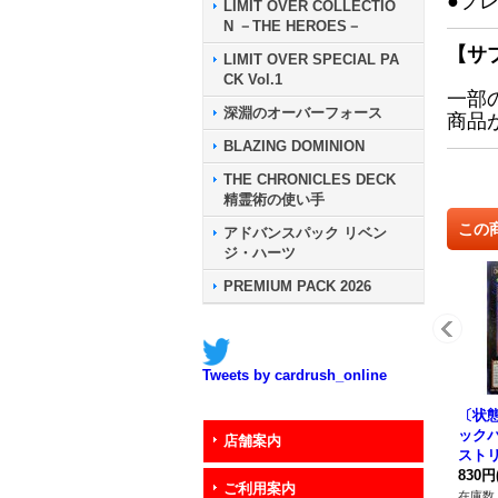
●プ
LIMIT OVER COLLECTIO
N －THE HEROES－
【サ
LIMIT OVER SPECIAL PA
CK Vol.1
一部
深淵のオーバーフォース
商品
BLAZING DOMINION
THE CHRONICLES DECK
精霊術の使い手
この
アドバンスパック リベン
ジ・ハーツ
PREMIUM PACK 2026
Tweets by cardrush_online
〔状態
ック
店舗案内
スト
ラ】{N
830円
ご利用案内
《エ
在庫数 