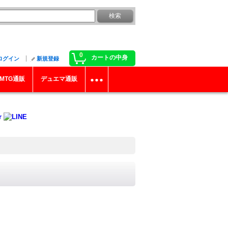
0
カートの中身
ログイン
新規登録
MTG通販
デュエマ通販