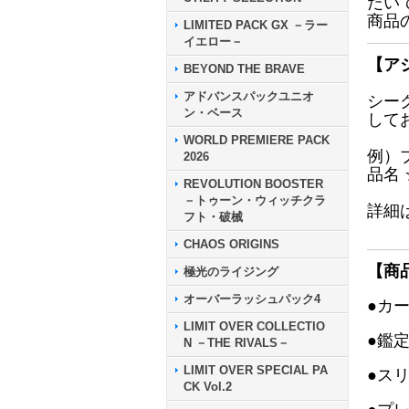
だい
商品
LIMITED PACK GX －ラー
イエロー－
【ア
BEYOND THE BRAVE
アドバンスパックユニオ
シー
ン・ベース
して
WORLD PREMIERE PACK
例）
2026
品名
REVOLUTION BOOSTER
－トゥーン・ウィッチクラ
詳細
フト・破械
CHAOS ORIGINS
【商
極光のライジング
オーバーラッシュパック4
●カ
LIMIT OVER COLLECTIO
●鑑
N －THE RIVALS－
LIMIT OVER SPECIAL PA
●ス
CK Vol.2