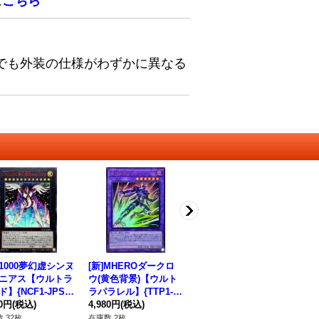
は
こちら
でも外装の仕様がわずかに異なる
o1000夢幻虚シンヌ
[新]MHEROダークロ
灰流うらら【シークレ
ガ
ニアス【ウルトラ
ウ(黄色背景)【ウルト
ット】{RC04-JP009}
リ
】{NCF1-JPS0
ラパラレル】{TTP1-J
《モンスター》
レッ
《エクシーズ》
80円
(税込)
P040}《融合》
4,980円
(税込)
580円
(税込)
4
48
 32枚
在庫数 2枚
在庫数 47枚
在庫