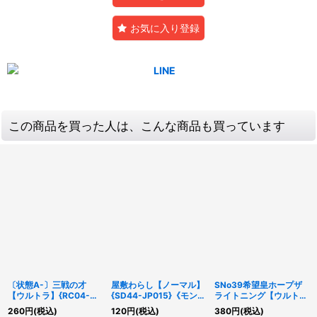
お気に入り登録
この商品を買った人は、こんな商品も買っています
〔状態A-〕三戦の才
屋敷わらし【ノーマル】
SNo39希望皇ホープザ
【ウルトラ】{RC04-
{SD44-JP015}《モンス
ライトニング【ウルト
JP064}《魔法》
ター》
ラ】{NCF1-JP137}《エ
260
円
(税込)
120
円
(税込)
380
円
(税込)
クシーズ》