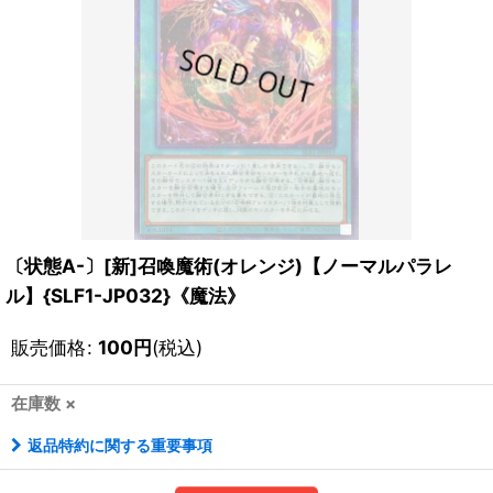
〔状態A-〕[新]召喚魔術(オレンジ)【ノーマルパラレ
ル】{SLF1-JP032}《魔法》
販売価格
:
100
円
(税込)
在庫数 ×
返品特約に関する重要事項