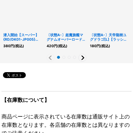
潜入開始【スーパー】
〔状態A-〕超魔旗艦マ
〔状態A-〕天帝龍樹ユ
{RD/DK01-JP005}
グナムオーバーロード
グドラゴ[L]【ラッシュ
《RD魔法》
[R]【オーバーラッシュ
レア】{RD/MAX1-
380
円
(税込)
420
円
(税込)
180
円
(税込)
レア】{RD/VSP1-
JP010}《RDモンスタ
JP009}《RDモンスタ
ー》
ー》
【在庫数について】
商品ページに表示されている在庫数は通販サイト上の
在庫数となります。各店舗の在庫数とは異なりますの